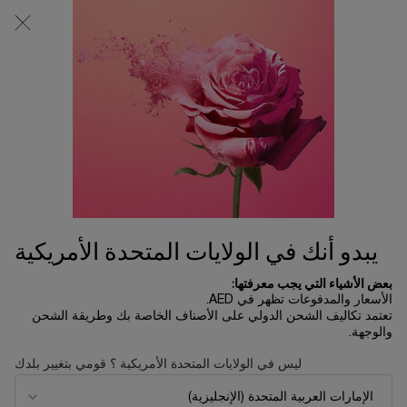
0
0 product in cart
المتاجر
عربة
التسوق
المحتوى الرئيسي
الخاصة
بي
الرئسية الصفحة
تخفيضات العيد
عطر هوت آز إيه روز
1,205.00 د.إ
متوفر
يبدو أنك في الولايات المتحدة الأمريكية
بعض الأشياء التي يجب معرفتها:
الأسعار والمدفوعات تظهر في AED.
جديد
تعتمد تكاليف الشحن الدولي على الأصناف الخاصة بك وطريقة الشحن
والوجهة.
ليس في الولايات المتحدة الأمريكية ؟ قومي بتغيير بلدك