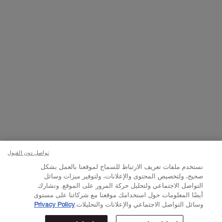
تواصلوا معنا
اتصل بالرقم
224444 800
– من الساعة 10 صباحًا إلى 10 مساءً
Whatsapp
– من الساعة 10 صباحًا إلى 10 مساءً
أو
راسلنا عبر البريد الإلكتروني
تغيير اللغة:
د.إ - AE (AR)
×
تواصل دون القبول
نستخدم ملفات تعريف الارتباط للسماح لموقعنا بالعمل بشكل
© Lancôme 2023
صحيح، ولتخصيص المحتوى والإعلانات، ولتوفير ميزات وسائل
التواصل الاجتماعي ولتحليل حركة المرور على الموقع. ونشارك
أيضًا المعلومات حول استخدامك موقعنا مع شركائنا على مستوى
وسائل التواصل الاجتماعي والإعلانات والتحليلات.
Privacy Policy