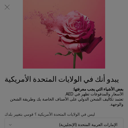
0
0 product in cart
المتاجر
عربة
التسوق
المحتوى الرئيسي
الخاصة
بي
الرئسية الصفحة
تخفيضات العيد
عطر روز أون ذا مون
1,205.00 د.إ
متوفر
يبدو أنك في الولايات المتحدة الأمريكية
بعض الأشياء التي يجب معرفتها:
الأسعار والمدفوعات تظهر في AED.
جديد
تعتمد تكاليف الشحن الدولي على الأصناف الخاصة بك وطريقة الشحن
والوجهة.
ليس في الولايات المتحدة الأمريكية ؟ قومي بتغيير بلدك