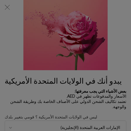
0
0 product in cart
المتاجر
عربة
التسوق
المحتوى الرئيسي
الخاصة
بي
الرئسية الصفحة
تخفيضات العيد
عطر روز أون ذا مون
1,205.00 د.إ
متوفر
يبدو أنك في الولايات المتحدة الأمريكية
بعض الأشياء التي يجب معرفتها:
الأسعار والمدفوعات تظهر في AED.
جديد
تعتمد تكاليف الشحن الدولي على الأصناف الخاصة بك وطريقة الشحن
والوجهة.
ليس في الولايات المتحدة الأمريكية ؟ قومي بتغيير بلدك