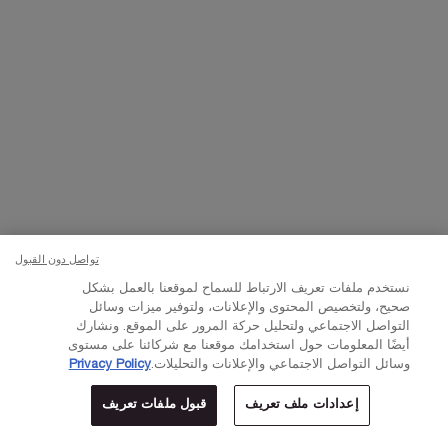
تواصلوا معنا
اتصل بالرقم
224444 800
– من الساعة 10 صباحًا إلى 10 مساءً
Whatsapp
– من الساعة 10 صباحًا إلى 10 مساءً
أو
راسلنا عبر البريد الإلكتروني
تغيير اللغة:
د.إ - AE (AR)
×
تواصل دون القبول
نستخدم ملفات تعريف الارتباط للسماح لموقعنا بالعمل بشكل
© Lancôme 2023
صحيح، ولتخصيص المحتوى والإعلانات، ولتوفير ميزات وسائل
التواصل الاجتماعي ولتحليل حركة المرور على الموقع. ونشارك
أيضًا المعلومات حول استخدامك موقعنا مع شركائنا على مستوى
وسائل التواصل الاجتماعي والإعلانات والتحليلات.
Privacy Policy
إعدادات ملف تعريف
قبول ملفات تعريف
المتاجر
عروض خاصة
0