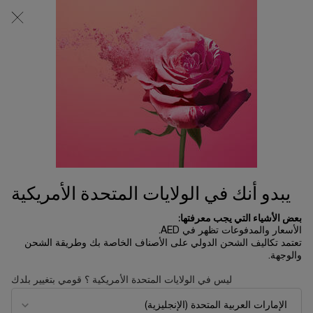
0
0 product in cart
المتاجر
عربة
التسوق
المحتوى الرئيسي
الخاصة
بي
البشرة المختلطة
...
العناية بالبشرة
بحسب نوع البشرة
ترتيب حسب
ترتيب حسب
5 منتجات
ترتيب حسب
تصفية
FILTER MENU
الأكثر مبيعاً
يبدو أنك في الولايات المتحدة الأمريكية
بعض الأشياء التي يجب معرفتها:
الأسعار والمدفوعات تظهر في AED.
تعتمد تكاليف الشحن الدولي على الأصناف الخاصة بك وطريقة الشحن
والوجهة.
ليس في الولايات المتحدة الأمريكية ؟ قومي بتغيير بلدك