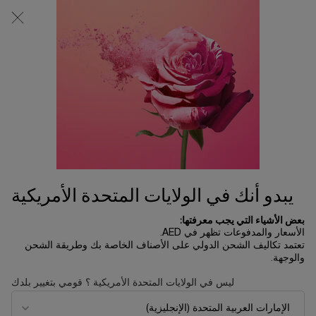
0
0 product in cart
المتاجر
عربة
التسوق
المحتوى الرئيسي
الخاصة
بي
البقع الداكنة
الرئسية الصفحة
العناية بالبشرة
ترتيب حسب
ترتيب حسب
2 منتجات
ترتيب حسب
تصفية
FILTER MENU
يبدو أنك في الولايات المتحدة الأمريكية
بعض الأشياء التي يجب معرفتها:
الأسعار والمدفوعات تظهر في AED.
تعتمد تكاليف الشحن الدولي على الأصناف الخاصة بك وطريقة الشحن
والوجهة.
ليس في الولايات المتحدة الأمريكية ؟ قومي بتغيير بلدك