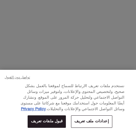
تواصلوا معنا
اتصل بالرقم
224444 800
– من الساعة 10 صباحًا إلى 10 مساءً
Whatsapp
– من الساعة 10 صباحًا إلى 10 مساءً
أو
راسلنا عبر البريد الإلكتروني
تغيير اللغة:
د.إ - AE (AR)
×
تواصل دون القبول
نستخدم ملفات تعريف الارتباط للسماح لموقعنا بالعمل بشكل
© Lancôme 2023
صحيح، ولتخصيص المحتوى والإعلانات، ولتوفير ميزات وسائل
التواصل الاجتماعي ولتحليل حركة المرور على الموقع. ونشارك
أيضًا المعلومات حول استخدامك موقعنا مع شركائنا على مستوى
وسائل التواصل الاجتماعي والإعلانات والتحليلات.
Privacy Policy
إعدادات ملف تعريف
قبول ملفات تعريف
المتاجر
عروض خاصة
0