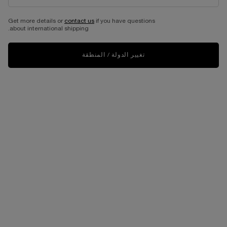
كريم أدفانسد جينيفيك نايت
كريم هايدرا زِن نوي المضاد لعلامات
الإجهاد
Get more details or
contact us
if you have questions
about international shipping.
كريم ليلي يرمّم حاجز البشرة
كريم ليلي مرطّب ومنعّم للبشرة
حجم واحد متاح
حجم واحد متاح
50 مل
50 مل
تغيير الدولة / المنطقة
505.00 د.إ
400.00 د.إ
السعر القديم
280.00 د.إ
السعر الجديد
الإضافة إلى حقيبة التسوق
كريم أدفانسد جينيفيك نايت
غير متوفّر - أبلغوني فور توفّره
WHEN THE كريم هايدرا زِن نوي المضاد لعلامات الإجهاد IS AVAILABLE
العودة إلى بحسب حالة الجلد
شحن و استرجاع مجاني
عيّنات مجانية مع كل طلبية
عملية دفع ولا أسهل