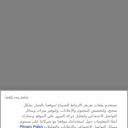
التسجيل
تواصلوا معنا
اتصل بالرقم
224444 800
– من الساعة 10 صباحًا إلى 10 مساءً
Whatsapp
– من الساعة 10 صباحًا إلى 10 مساءً
أو
راسلنا عبر البريد الإلكتروني
تغيير اللغة:
د.إ - AE (AR)
×
تواصل دون القبول
نستخدم ملفات تعريف الارتباط للسماح لموقعنا بالعمل بشكل
© Lancôme 2023
صحيح، ولتخصيص المحتوى والإعلانات، ولتوفير ميزات وسائل
التواصل الاجتماعي ولتحليل حركة المرور على الموقع. ونشارك
أيضًا المعلومات حول استخدامك موقعنا مع شركائنا على مستوى
وسائل التواصل الاجتماعي والإعلانات والتحليلات.
Privacy Policy