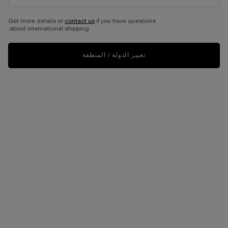
عطر بوتيتر
عطر فيغ إيه أغروم
Get more details or
contact us
if you have questions
about international shipping.
أو دو بارفان
أو دو بارفان
حجم واحد متاح
حجم واحد متاح
100 مل
100 مل
تغيير الدولة / المنطقة
1,090.00 د.إ
1,005.00 د.إ
السعر القديم
703.50 د.إ
السعر الجديد
الإضافة إلى حقيبة التسوق
عطر بوتيتر
غير متوفّر - أبلغوني فور توفّره
WHEN THE عطر فيغ إيه أغروم IS AVAILABLE
NEW
الأكثر مبيعاً