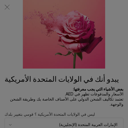
0
0 product in cart
المتاجر
عربة
التسوق
المحتوى الرئيسي
الخاصة
بي
تسوّقي بحسب رائحة العطر
الرئسية الصفحة
العطور
ترتيب حسب
ترتيب حسب
8 منتجات
ترتيب حسب
تصفية
FILTER MENU
الأكثر مبيعاً
يبدو أنك في الولايات المتحدة الأمريكية
بعض الأشياء التي يجب معرفتها:
الأسعار والمدفوعات تظهر في AED.
تعتمد تكاليف الشحن الدولي على الأصناف الخاصة بك وطريقة الشحن
والوجهة.
ليس في الولايات المتحدة الأمريكية ؟ قومي بتغيير بلدك