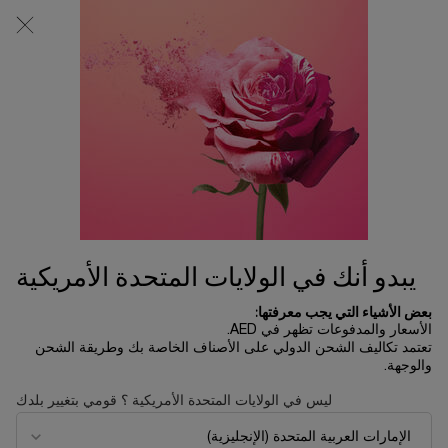
0
0 product in cart
المتاجر
عربة
التسوق
المحتوى الرئيسي
الخاصة
بي
الرئسية الصفحة
تخفيضات الصيف
كريم أبسولو سوفت
1,090.00 د.إ
نفد من المخزون
كريم أبسولو سوفت القابل لإعادة التعبئة. بفضل هذا المستحضر، تتجدّد
البشرة وتكتسب الملايين من خلايا ال ...
قراءة الوصف الكامل
يبدو أنك في الولايات المتحدة الأمريكية
بعض الأشياء التي يجب معرفتها:
الأسعار والمدفوعات تظهر في AED.
تعتمد تكاليف الشحن الدولي على الأصناف الخاصة بك وطريقة الشحن
والوجهة.
الأكثر مبيعاً
ليس في الولايات المتحدة الأمريكية ؟ قومي بتغيير بلدك