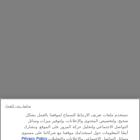
التسجيل
تواصلوا معنا
اتصل بالرقم
224444 800
– من الساعة 10 صباحًا إلى 10 مساءً
Whatsapp
– من الساعة 10 صباحًا إلى 10 مساءً
أو
راسلنا عبر البريد الإلكتروني
تغيير اللغة:
د.إ - AE (AR)
×
تواصل دون القبول
نستخدم ملفات تعريف الارتباط للسماح لموقعنا بالعمل بشكل
© Lancôme 2023
صحيح، ولتخصيص المحتوى والإعلانات، ولتوفير ميزات وسائل
التواصل الاجتماعي ولتحليل حركة المرور على الموقع. ونشارك
أيضًا المعلومات حول استخدامك موقعنا مع شركائنا على مستوى
وسائل التواصل الاجتماعي والإعلانات والتحليلات.
Privacy Policy