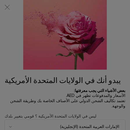
0
0 product in cart
المتاجر
عربة
التسوق
المحتوى الرئيسي
الخاصة
بي
بحسب حالة الجلد
الرئسية الصفحة
العناية بالبشرة
ترتيب حسب
ترتيب حسب
32 منتجات
ترتيب حسب
تصفية
FILTER MENU
الأكثر مبيعاً
يبدو أنك في الولايات المتحدة الأمريكية
بعض الأشياء التي يجب معرفتها:
الأسعار والمدفوعات تظهر في AED.
تعتمد تكاليف الشحن الدولي على الأصناف الخاصة بك وطريقة الشحن
والوجهة.
ليس في الولايات المتحدة الأمريكية ؟ قومي بتغيير بلدك