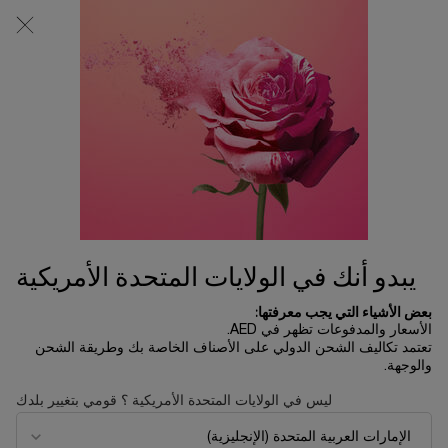
0
0 product in cart
المتاجر
عربة
التسوق
المحتوى الرئيسي
الخاصة
لم يتم العثور على نتائج
بي
ترتيب حسب
ترتيب حسب
ترتيب حسب
تصفية
385 منتجات
FILTER MENU
الأكثر مبيعاً
يبدو أنك في الولايات المتحدة الأمريكية
بعض الأشياء التي يجب معرفتها:
الأسعار والمدفوعات تظهر في AED.
تعتمد تكاليف الشحن الدولي على الأصناف الخاصة بك وطريقة الشحن
والوجهة.
ليس في الولايات المتحدة الأمريكية ؟ قومي بتغيير بلدك
كريم أبسولو ريش
عطر بوتيتر