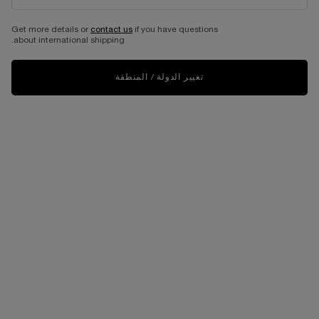
Country code
Get more details or
contact us
if you have questions
about international shipping.
تغيير الدولة / المنطقة
رقم الهاتف
أدخل بريدك الإلكتروني*
العنوان
عنوان الرسالة
رقم الطلب إذا كان ذا صلة