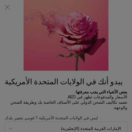
0
0 product in cart
المتاجر
عربة
التسوق
المحتوى الرئيسي
الخاصة
خدمة العملاء
بي
التواصل معنا
التواصل معنا
للاستفسار عن طلبيّتك، يرجى التواصل معنا على الرقم 2440264 800
إذا كان لديك تعليقات أو مخاوف أو اقتراحات أخرى، يرجى مشاركتنا إيّاها
عبر ملء الاستمارة أدناه.
يبدو أنك في الولايات المتحدة الأمريكية
Title
الآنسة
السيدة
السيد
بعض الأشياء التي يجب معرفتها:
الأسعار والمدفوعات تظهر في AED.
تعتمد تكاليف الشحن الدولي على الأصناف الخاصة بك وطريقة الشحن
الاسم الأول
والوجهة.
ليس في الولايات المتحدة الأمريكية ؟ قومي بتغيير بلدك
اسم العائلة