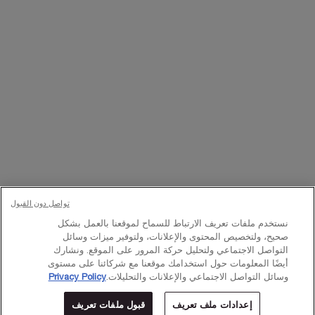
تواصلوا معنا
اتصل بالرقم
224444 800
– من الساعة 10 صباحًا إلى 10 مساءً
Whatsapp
– من الساعة 10 صباحًا إلى 10 مساءً
أو
راسلنا عبر البريد الإلكتروني
تغيير اللغة:
×
د.إ - AE (AR)
تواصل دون القبول
نستخدم ملفات تعريف الارتباط للسماح لموقعنا بالعمل بشكل
صحيح، ولتخصيص المحتوى والإعلانات، ولتوفير ميزات وسائل
© Lancôme 2023
التواصل الاجتماعي ولتحليل حركة المرور على الموقع. ونشارك
أيضًا المعلومات حول استخدامك موقعنا مع شركائنا على مستوى
وسائل التواصل الاجتماعي والإعلانات والتحليلات.
Privacy Policy
إعدادات ملف تعريف
قبول ملفات تعريف