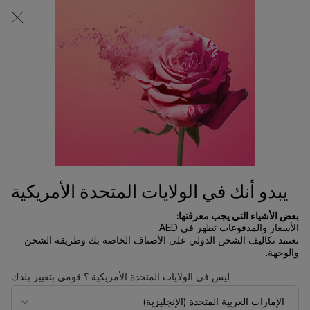
0
0 product in cart
المتاجر
عربة
التسوق
المحتوى الرئيسي
الخاصة
بي
الرئسية الصفحة
عود بوكيه
عود بوكيه
1,205.00 د.إ
متوفر
يبدو أنك في الولايات المتحدة الأمريكية
بعض الأشياء التي يجب معرفتها:
الأسعار والمدفوعات تظهر في AED.
جديد
تعتمد تكاليف الشحن الدولي على الأصناف الخاصة بك وطريقة الشحن
والوجهة.
ليس في الولايات المتحدة الأمريكية ؟ قومي بتغيير بلدك