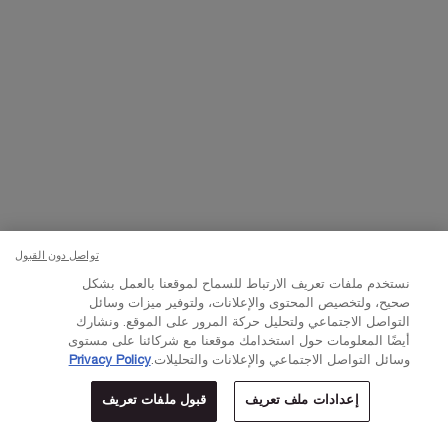
تواصلوا معنا
اتصل بالرقم
224444 800
– من الساعة 10 صباحًا إلى 10 مساءً
Whatsapp
– من الساعة 10 صباحًا إلى 10 مساءً
أو
راسلنا عبر البريد الإلكتروني
تغيير اللغة:
د.إ - AE (AR)
×
تواصل دون القبول
نستخدم ملفات تعريف الارتباط للسماح لموقعنا بالعمل بشكل
© Lancôme 2023
صحيح، ولتخصيص المحتوى والإعلانات، ولتوفير ميزات وسائل
التواصل الاجتماعي ولتحليل حركة المرور على الموقع. ونشارك
أيضًا المعلومات حول استخدامك موقعنا مع شركائنا على مستوى
وسائل التواصل الاجتماعي والإعلانات والتحليلات.
Privacy Policy
إعدادات ملف تعريف
قبول ملفات تعريف