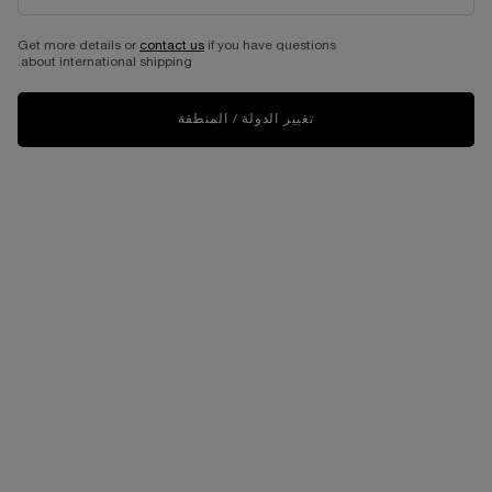
ÔFF NOW ثنائي لايرينج العطور
Ô OUI ثنائي لايرينج العطور
Get more details or
contact us
if you have questions
about international shipping.
أول عطر أو دو تواليت لدينا يمنحكِ دفعة
عطر أو دو تواليت الجديد المفعم بالحيوية
تعزز المزاج.
ضمن مجموعة Ô
تغيير الدولة / المنطقة
565.00 د.إ
565.00 د.إ
الحصول على الروتين
ÔFF NOW ثنائي لايرينج العطور
نفد من المخزون
Ô OUI ثنائي لايرينج العطور
NEW