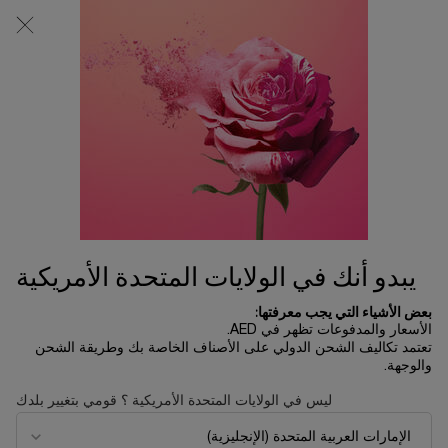
0
0 product in cart
المتاجر
عربة
التسوق
المحتوى الرئيسي
الخاصة
بي
المجموعات
الرئسية الصفحة
العطور
ترتيب حسب
ترتيب حسب
3 منتجات
ترتيب حسب
تصفية
FILTER MENU
NEW
NEW
يبدو أنك في الولايات المتحدة الأمريكية
بعض الأشياء التي يجب معرفتها:
الأسعار والمدفوعات تظهر في AED.
تعتمد تكاليف الشحن الدولي على الأصناف الخاصة بك وطريقة الشحن
والوجهة.
ليس في الولايات المتحدة الأمريكية ؟ قومي بتغيير بلدك