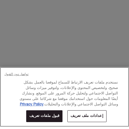
تواصلوا معنا
اتصل بالرقم
224444 800
– من الساعة 10 صباحًا إلى 10 مساءً
Whatsapp
– من الساعة 10 صباحًا إلى 10 مساءً
أو
راسلنا عبر البريد الإلكتروني
تغيير اللغة:
د.إ - AE (AR)
×
تواصل دون القبول
نستخدم ملفات تعريف الارتباط للسماح لموقعنا بالعمل بشكل
© Lancôme 2023
صحيح، ولتخصيص المحتوى والإعلانات، ولتوفير ميزات وسائل
التواصل الاجتماعي ولتحليل حركة المرور على الموقع. ونشارك
أيضًا المعلومات حول استخدامك موقعنا مع شركائنا على مستوى
وسائل التواصل الاجتماعي والإعلانات والتحليلات.
Privacy Policy
إعدادات ملف تعريف
قبول ملفات تعريف
المتاجر
عروض خاصة
0