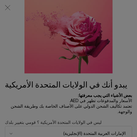
0
0 product in cart
المتاجر
عربة
التسوق
المحتوى الرئيسي
الخاصة
بي
الرئسية الصفحة
تخفيضات العيد
إيدول ناو
310.00 د.إ
نفد من المخزون
إيدول ناو... عطرٌ زاخرٌ بنفحات الأزهار المميزة ومستوحى من الطبيعة
ومدعوم بالعلم يرسم عطر إيدو ...
قراءة الوصف الكامل
يبدو أنك في الولايات المتحدة الأمريكية
بعض الأشياء التي يجب معرفتها:
الأسعار والمدفوعات تظهر في AED.
تعتمد تكاليف الشحن الدولي على الأصناف الخاصة بك وطريقة الشحن
والوجهة.
جديد
ليس في الولايات المتحدة الأمريكية ؟ قومي بتغيير بلدك