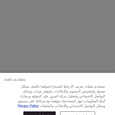
Whatsapp
– من الساعة 10 صباحًا إلى 10 مساءً
أو
راسلنا عبر البريد الإلكتروني
تغيير اللغة:
د.إ - AE (AR)
×
© Lancôme 2023
تواصل دون القبول
نستخدم ملفات تعريف الارتباط للسماح لموقعنا بالعمل بشكل
صحيح، ولتخصيص المحتوى والإعلانات، ولتوفير ميزات وسائل
التواصل الاجتماعي ولتحليل حركة المرور على الموقع. ونشارك
أيضًا المعلومات حول استخدامك موقعنا مع شركائنا على مستوى
وسائل التواصل الاجتماعي والإعلانات والتحليلات.
Privacy Policy