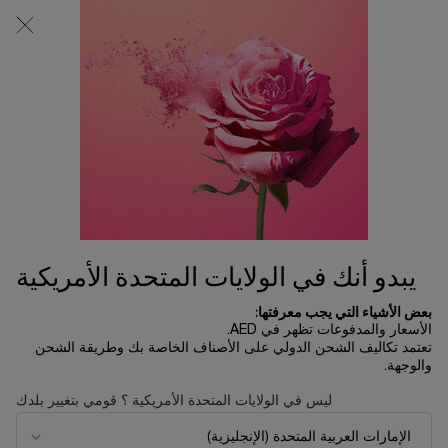
0
0 product in cart
المتاجر
عربة
التسوق
المحتوى الرئيسي
الخاصة
بي
الرئسية الصفحة
تخفيضات العيد
ماسكارا لاش إيدول
160.00 د.إ
متوفر
ماسكارا لاش إيدول احصلي على الرموش التي لطالما حلمت بها بلمح
البصر: اكتشفي القوة ال ...
قراءة الوصف الكامل
يبدو أنك في الولايات المتحدة الأمريكية
بعض الأشياء التي يجب معرفتها:
الأسعار والمدفوعات تظهر في AED.
تعتمد تكاليف الشحن الدولي على الأصناف الخاصة بك وطريقة الشحن
والوجهة.
الأكثر مبيعاً
ليس في الولايات المتحدة الأمريكية ؟ قومي بتغيير بلدك