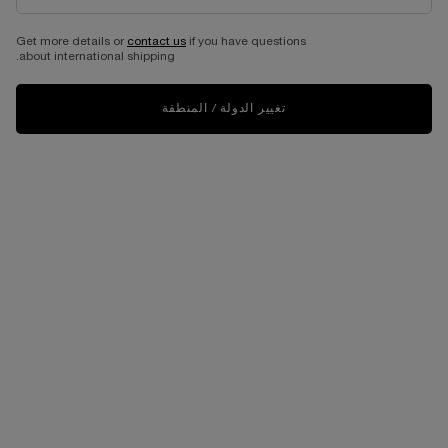
Get more details or
contact us
if you have questions
about international shipping.
تغيير الدولة / المنطقة
VIRTUAL TRY-ON
ماسكارا لاش إيدول