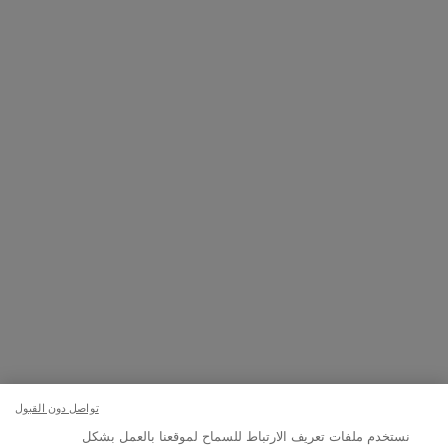
تواصلوا معنا
اتصل بالرقم
224444 800
– من الساعة 10 صباحًا إلى 10 مساءً
Whatsapp
– من الساعة 10 صباحًا إلى 10 مساءً
أو
راسلنا عبر البريد الإلكتروني
تغيير اللغة:
د.إ - AE (AR)
© Lancôme 2023
×
تواصل دون القبول
نستخدم ملفات تعريف الارتباط للسماح لموقعنا بالعمل بشكل