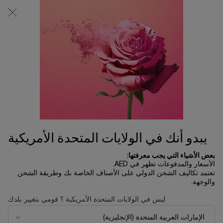
0
0 product in cart
المتاجر
عربة
التسوق
المحتوى الرئيسي
الخاصة
بي
هدايا تحت 800
...
أطقم الهدايا
هدايا خلال السعر
ترتيب حسب
ترتيب حسب
11 منتجات
ترتيب حسب
تصفية
FILTER MENU
طبعة محدودة
الأكثر مبيعا
يبدو أنك في الولايات المتحدة الأمريكية
بعض الأشياء التي يجب معرفتها:
الأسعار والمدفوعات تظهر في AED.
تعتمد تكاليف الشحن الدولي على الأصناف الخاصة بك وطريقة الشحن
والوجهة.
ليس في الولايات المتحدة الأمريكية ؟ قومي بتغيير بلدك