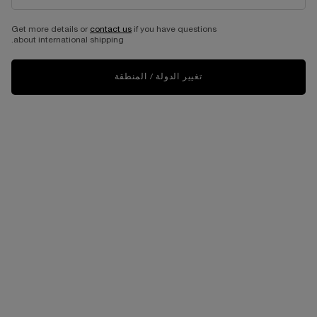
مجموعت ايدول ماسكارا مع لآ
طقم عطر لا في إست بيل أو دو
كرايون و بي فاسيل
بارفان 50 مل
Get more details or
contact us
if you have questions
about international shipping.
ايدول ماسكارا مع لآ كرايون و بي فاسيل
إصدار محدود وخاص بعيد الأمّ
حجم واحد متاح
حجم واحد متاح
طقم الهدايا
Set
تغيير الدولة / المنطقة
155.00 د.إ
465.00 د.إ
غير متوفّر - أبلغوني فور توفّره
WHEN THE مجموعت ايدول ماسكارا مع لآ كرايون و بي فاسيل IS AVAILABLE
غير متوفّر - أبلغوني فور توفّره
WHEN THE طقم عطر لا في إست بيل أو دو بارفان 50 مل IS AVAILABLE
الأكثر مبيعا
الأكثر مبيعا