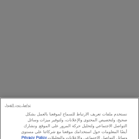
التسجيل
تواصلوا معنا
اتصل بالرقم
224444 800
– من الساعة 10 صباحًا إلى 10 مساءً
Whatsapp
– من الساعة 10 صباحًا إلى 10 مساءً
أو
راسلنا عبر البريد الإلكتروني
تغيير اللغة:
د.إ - AE (AR)
×
تواصل دون القبول
نستخدم ملفات تعريف الارتباط للسماح لموقعنا بالعمل بشكل
© Lancôme 2023
صحيح، ولتخصيص المحتوى والإعلانات، ولتوفير ميزات وسائل
التواصل الاجتماعي ولتحليل حركة المرور على الموقع. ونشارك
أيضًا المعلومات حول استخدامك موقعنا مع شركائنا على مستوى
وسائل التواصل الاجتماعي والإعلانات والتحليلات.
Privacy Policy