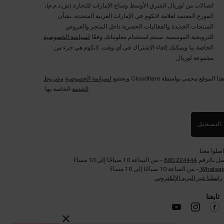
اتصالات من لوريال الشرق الأوسط وساج الإمارات للتجارة (ش.ذ.م.م)،
الموزع المعتمد لعلامة لانكوم في الإمارات العربية المتحدة، بشأن
المنتجات الجديدة والفعاليات الحصرية داخل المتجر والعروض
الترويجية الموسمية. سيتم استخدام معلوماتك وفقًا
لسياسة الخصوصية
الخاصة بنا ويمكنك إلغاء الاشتراك في أي وقت. لانكوم هي جزء من
مجموعة لوريال.
هذا الموقع محمي بواسطة Cloudflare ويخضع
لسياسة الخصوصية
و
شروط
الخدمة
الخاصة بها.
التسجيل
اصلوا معنا
صل بالرقم
224444 800
– من الساعة 10 صباحًا إلى 10 مساءً
Whatsa
– من الساعة 10 صباحًا إلى 10 مساءً
راسلنا عبر البريد الإلكتروني
تابعنا​
×