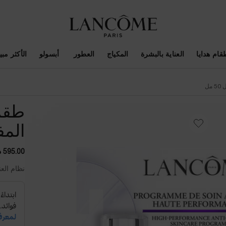
قام هدايا
العناية بالبشرة
المكياج
العطور
أبسولو
الأكثر مبيع
مل
طقم 
المفعو
595.00 د.إ
نظام العن