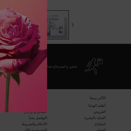
zpdp-section-slot-3-Einstein-RecentlyViewed
PDP Slot 1 Section
شحن و استرجاع مجاني
تصفّح التذييل
​الأكثر مبيعاً​
خدمة العملاء​
أطقم الهدايا​
الأسئلة المتكرّرة​
العروض​
الشحن والإرجاع​
العناية بالبشرة​
التواصل معنا​
المكياج​
الأحكام والشروط​
العطور​
الخصوصية والأمن​