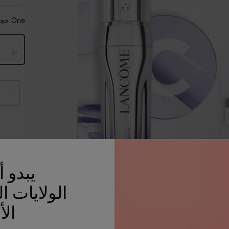
One حجماً available:
−
يبدو 
الولايات ا
الأ