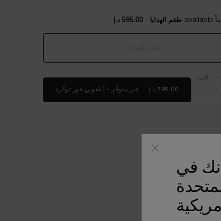
طقم الهدايا
-
595.00 د.إ
طقم الهدايا
, 1 of 1
Selected
أنواع المنتج غير متوفرة في المخزون، {0}
الكمية
+
595.00 د.إ
غير متوفّر - أبلغوني فور توفّره
WHEN THE طقم سيروم رينيرجي ثلاثي المفعول 50 مل IS AVAILABLE
أنك في
لمتحدة
مريكية