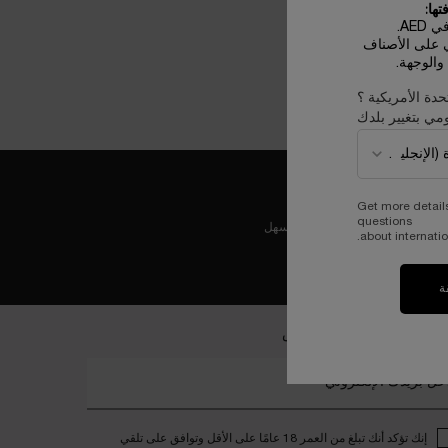
ها:
AE.
ي على الأصناف
الوجهة.
حدة الأمريكية ؟
مي بتغيير بلدك
Get more detail
questions
عملية دفع ولا أسهل
about internatio
ة
ضمي إلى عالم لانكوم الخاص
خل بريدك الإلكتروني*
إنك تؤكد أنك تبلغ من العمر 18 عامًا على الأقل وتوافق على تلقي