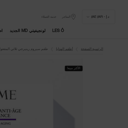
د.إ - AE (AR)
المتاجر
خدمة العملاء
LES Ô
لونجيفيتي MD الجديد
اط
المحتوى الرئيسي
الرئسية الصفحة
أطقم الهدايا
طقم سيروم رينيرجي ثلاثي المفعول 50 
الأكثر مبيعا