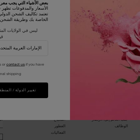
بعض الأشياء التي يجب معرفت
الأسعار والمدفوعات تظهر في D
تعتمد تكاليف الشحن الدول
الخاصة بك وطريقة الشحن و
ليس في الولايات المت
قو
s or
contact us
if you have
عيّنات مجانية مع كل طلبية
nal shipping.
تغيير الدولة / المنطق
ان
برنامج الاستدامة​
مجلة الجمال​
العيش بمسئوليه
العناية بالبشرة​
أد
جلب العالم إلى الازدهار
المكياج​
الوظائف
العطور​
الفعاليات​