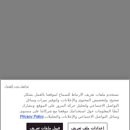
تواصلوا معنا
اتصل بالرقم
224444 800
– من الساعة 10 صباحًا إلى 10 مساءً
Whatsapp
– من الساعة 10 صباحًا إلى 10 مساءً
أو
راسلنا عبر البريد الإلكتروني
تغيير اللغة:
د.إ - AE (AR)
×
تواصل دون القبول
نستخدم ملفات تعريف الارتباط للسماح لموقعنا بالعمل بشكل
© Lancôme 2023
صحيح، ولتخصيص المحتوى والإعلانات، ولتوفير ميزات وسائل
التواصل الاجتماعي ولتحليل حركة المرور على الموقع. ونشارك
أيضًا المعلومات حول استخدامك موقعنا مع شركائنا على مستوى
وسائل التواصل الاجتماعي والإعلانات والتحليلات.
Privacy Policy
إعدادات ملف تعريف
قبول ملفات تعريف