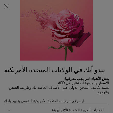
0
0 product in cart
المتاجر
عربة
التسوق
المحتوى الرئيسي
الخاصة
بي
الرئسية الصفحة
تخفيضات العيد
جِل يو في إكسبرت أكوا المائي
270.00 د.إ
متوفر
يبدو أنك في الولايات المتحدة الأمريكية
بعض الأشياء التي يجب معرفتها:
الأسعار والمدفوعات تظهر في AED.
الأكثر مبيعاً
تعتمد تكاليف الشحن الدولي على الأصناف الخاصة بك وطريقة الشحن
والوجهة.
ليس في الولايات المتحدة الأمريكية ؟ قومي بتغيير بلدك