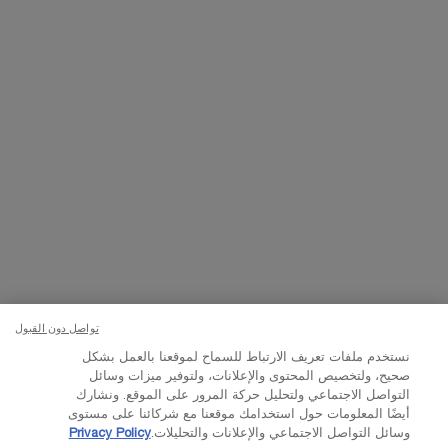
تواصلوا معنا
اتصل بالرقم
224444 800
– من الساعة 10 صباحًا إلى 10 مساءً
Whatsapp
– من الساعة 10 صباحًا إلى 10 مساءً
أو
راسلنا عبر البريد الإلكتروني
تغيير اللغة:
د.إ - AE (AR)
×
© Lancôme 2023
تواصل دون القبول
نستخدم ملفات تعريف الارتباط للسماح لموقعنا بالعمل بشكل
صحيح، ولتخصيص المحتوى والإعلانات، ولتوفير ميزات وسائل
التواصل الاجتماعي ولتحليل حركة المرور على الموقع. ونشارك
أيضًا المعلومات حول استخدامك موقعنا مع شركائنا على مستوى
وسائل التواصل الاجتماعي والإعلانات والتحليلات.
Privacy Policy