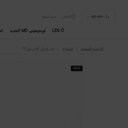
د.إ - AE (AR)
المتاجر
خدمة العملاء
LES Ô
لونجيفيتي MD الجديد
اط
المحتوى الرئيسي
الرئسية الصفحة
المكياج
ليب إيدول كادل بلور™
NEW