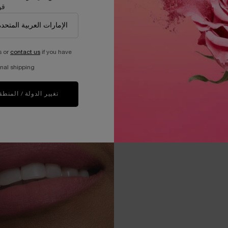
قو
الخط
بعد
مخم
الت
s or
contact us
if you have
nal shipping.
تغيير الدولة / المنطق