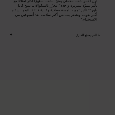
أول أحمر شفاه مخملي يمنح الشفاه مظهرًا أكثر امتلاءً مع
تأثير مموّه بتمريرة واحدة!* معزّز بالسكوالان، يمنح كادل
بلور™ تأثير تمويه بلمسة مطفية وعناية فائقة، لتبدو الشفاه
أكثر نعومة وتشعر بملمس أكثر سلاسة بعد أسبوعين من
الاستخدام.*
ما الذي يصنع الفارق
PDP How to apply section