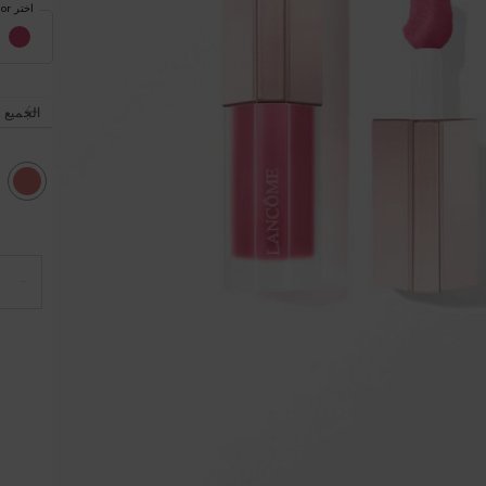
اختر Color
تحديد النوع
الجميع
lected
21-BLUSHING BLANKET, 1 of 2
−