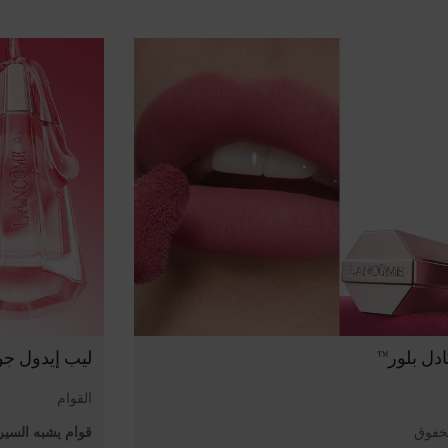
ادل بلور™
ليب إيدول ج
القوام
خفوق
قوام يشبه السي