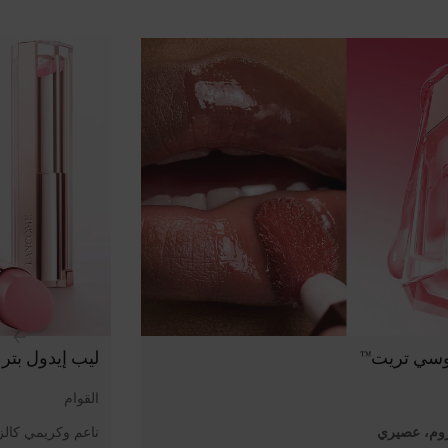
وسي تريت™
ليب إيدول بتر
القوام
روم، عصيري
ناعم وكريمي كالز