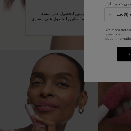
مي بتغيير بلدك
وة 2
 ذلك، طبّقي ليب إيدول كادل بلور للحصول على لمسة
لية مموّهة فورًا. يمكن إعادة التطبيق للحصول على مستوى
غطية المرغوب.
Get more detail
questions
about internatio
ة