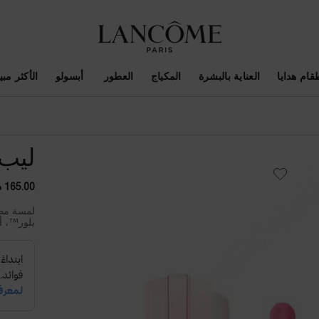
قام هدايا
العناية بالبشرة
المكياج
العطور
أبسولو
الأكثر مبيع
ليب 
165.00 د.إ
لمسة مطف
بلور™، أ