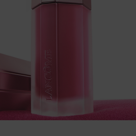
pdp-section-compare-table