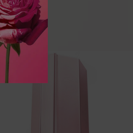
pdp-section-full-two-columns-image_layout