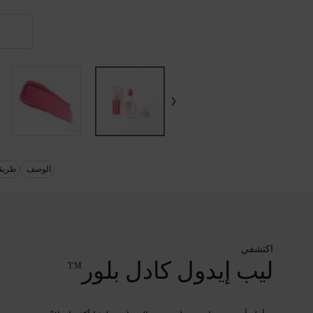
N
PDP section quicklinks
الوصف
طريقة
pdp-section-product-description
اكتشفي
ليب إيدول كادل بلور™