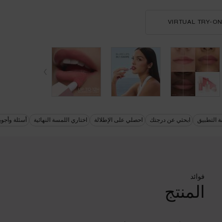
VIRTUAL TRY-O
ليب إيدول كادل بلور™
 التطبيق
ابحثي عن درجتك
احصلي على الإطلالة
اختاري اللمسة النهائية
أسئلة وأجوب
فوائد
المنتج