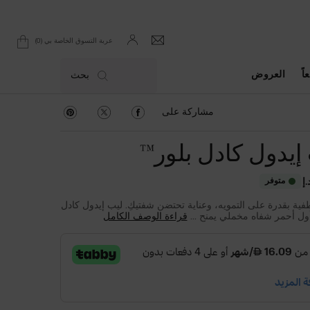
0
عربة التسوق الخاصة بي
0 product in cart
اً
العروض
بحث
مشاركة على Facebook
مشاركة على Twitter
مشاركة على Pinterest
مشاركة على
إيدول كادل بلور™
متوفر
ية بقدرة على التمويه، وعناية تحتضن شفتيكِ. ليب إيدول كادل
ول أحمر شفاه مخملي يمنح ...
قراءة الوصف الكامل