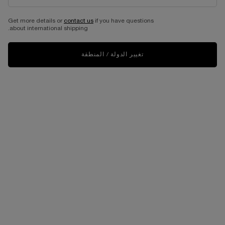
Get more details or
contact us
if you have questions
about international shipping.
تغيير الدولة / المنطقة
VIRTUAL TRY-ON
ليب إيدول كادل بلور™