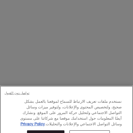
تواصلوا معنا
اتصل بالرقم
224444 800
– من الساعة 10 صباحًا إلى 10 مساءً
Whatsapp
– من الساعة 10 صباحًا إلى 10 مساءً
أو
راسلنا عبر البريد الإلكتروني
تغيير اللغة:
د.إ - AE (AR)
×
© Lancôme 2023
تواصل دون القبول
نستخدم ملفات تعريف الارتباط للسماح لموقعنا بالعمل بشكل
صحيح، ولتخصيص المحتوى والإعلانات، ولتوفير ميزات وسائل
التواصل الاجتماعي ولتحليل حركة المرور على الموقع. ونشارك
أيضًا المعلومات حول استخدامك موقعنا مع شركائنا على مستوى
وسائل التواصل الاجتماعي والإعلانات والتحليلات.
Privacy Policy