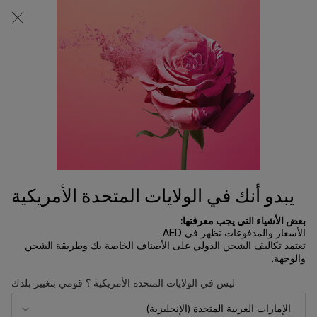
0
0 product in cart
المتاجر
عربة
التسوق
المحتوى الرئيسي
الخاصة
بي
الرئسية الصفحة
المكياج
ليب إيدول كادل بلور™
165.00 د.إ
يتوفر 5 فقط
لمسة مطفية بقدرة على التمويه، وعناية تحتضن شفتيكِ. ليب إيدول
كادل بلور™، أول أحمر شفاه مخملي يمنح ...
قراءة الوصف الكامل
يبدو أنك في الولايات المتحدة الأمريكية
بعض الأشياء التي يجب معرفتها:
الأسعار والمدفوعات تظهر في AED.
تعتمد تكاليف الشحن الدولي على الأصناف الخاصة بك وطريقة الشحن
والوجهة.
NEW
ليس في الولايات المتحدة الأمريكية ؟ قومي بتغيير بلدك