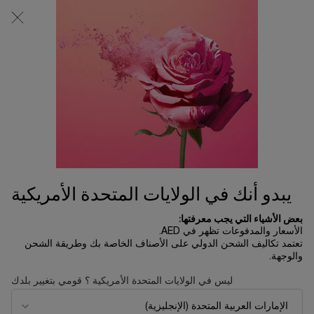
0
0 product in cart
المتاجر
عربة
التسوق
المحتوى الرئيسي
الخاصة
بي
الرئسية الصفحة
تخفيضات العيد
قلم تحديد الشفاه ليب إيدول
120.00 د.إ
متوفر
قلم تحديد الشفاه الكريمي غير اللامع، يبقى ثابتاً حتى 8 ساعات/h2>
نقدّم لك قلماً لتحديد الشفاه ...
قراءة الوصف الكامل
يبدو أنك في الولايات المتحدة الأمريكية
بعض الأشياء التي يجب معرفتها:
الأسعار والمدفوعات تظهر في AED.
تعتمد تكاليف الشحن الدولي على الأصناف الخاصة بك وطريقة الشحن
والوجهة.
جديد
ليس في الولايات المتحدة الأمريكية ؟ قومي بتغيير بلدك