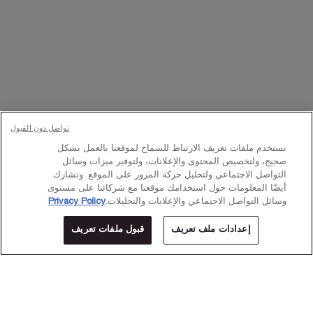
هذا الموقع محمي بواسطة Cloudflare ويخضع
لسياسة الخصوصية
و
شروط الخدمة
الخاصة بها.
التسجيل
×
تواصلوا معنا
تواصل دون القبول
اتصل بالرقم
224444 800
– من الساعة 10 صباحًا إلى 10 مساءً
نستخدم ملفات تعريف الارتباط للسماح لموقعنا بالعمل بشكل
Whatsapp
– من الساعة 10 صباحًا إلى 10 مساءً
أو
راسلنا عبر البريد الإلكتروني
صحيح، ولتخصيص المحتوى والإعلانات، ولتوفير ميزات وسائل
التواصل الاجتماعي ولتحليل حركة المرور على الموقع. ونشارك
أيضًا المعلومات حول استخدامك موقعنا مع شركائنا على مستوى
وسائل التواصل الاجتماعي والإعلانات والتحليلات.
Privacy Policy
تغيير اللغة:
إعدادات ملف تعريف
قبول ملفات تعريف
د.إ - AE (AR)