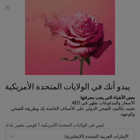
0
0 product in cart
المتاجر
عربة
التسوق
المحتوى الرئيسي
الخاصة
بي
الرئسية الصفحة
تخفيضات العيد
فاونديشن تان إيدول ألترا وير كير آند
غلو
240.00 د.إ
يتوفر 5 فقط
يتمتّع هذا الفاونديشن بتقنية نَيو غلو المعززة للإشراق التي لم يسبق لها
مثيل، ويزيّن بشرتك بتوّهج فري ...
قراءة الوصف الكامل
يبدو أنك في الولايات المتحدة الأمريكية
بعض الأشياء التي يجب معرفتها:
الأسعار والمدفوعات تظهر في AED.
تعتمد تكاليف الشحن الدولي على الأصناف الخاصة بك وطريقة الشحن
والوجهة.
ليس في الولايات المتحدة الأمريكية ؟ قومي بتغيير بلدك
تجربة مستحضرات افتراضياً