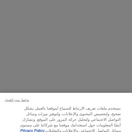
تواصلوا معنا
اتصل بالرقم
224444 800
– من الساعة 10 صباحًا إلى 10 مساءً
Whatsapp
– من الساعة 10 صباحًا إلى 10 مساءً
أو
راسلنا عبر البريد الإلكتروني
تغيير اللغة:
د.إ - AE (AR)
×
© Lancôme 2023
تواصل دون القبول
نستخدم ملفات تعريف الارتباط للسماح لموقعنا بالعمل بشكل
صحيح، ولتخصيص المحتوى والإعلانات، ولتوفير ميزات وسائل
التواصل الاجتماعي ولتحليل حركة المرور على الموقع. ونشارك
أيضًا المعلومات حول استخدامك موقعنا مع شركائنا على مستوى
وسائل التواصل الاجتماعي والإعلانات والتحليلات.
Privacy Policy