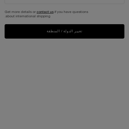
Get more details or
contact us
if you have questions
about international shipping.
تغيير الدولة / المنطقة
VIRTUAL TRY-ON
فاونديشن تان إيدول ألترا وير ك