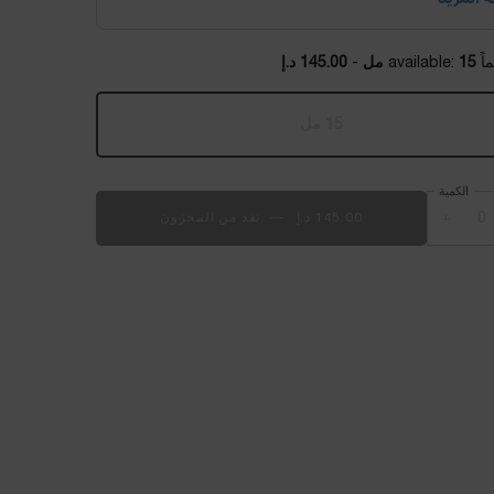
15 مل
-
145.00 د.إ
15 مل
, 1 of 1
Selected
أنواع المنتج غير متوفرة في المخزون، {0}
الكمية
+
145.00 د.إ
―
نفد من المخزون
طقم رينيرجي للمبتدئين 15 مل