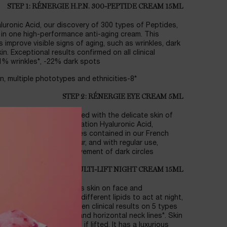
STEP 1: RÉNERGIE H.P.N. 300-PEPTIDE CREAM 15ML
luronic Acid, our discovery of 300 types of Peptides,
in one high-performance anti-aging cream. This
 improve visible signs of aging, such as wrinkles, dark
n. Exceptional results confirmed on all clinical
21% wrinkles*, -22% dark spots*
*8-week clinical results, 84 women, multiple phototypes and ethnicities.
STEP 2: RÉNERGIE EYE CREAM 5ML
g of Rénergie, formulated with the delicate skin of
centration of next generation Hyaluronic Acid,
ular size, and the Peptides contained in our French
tly refreshed eye contour, and with regular use,
ds and a long-term improvement of dark circles.
STEP 3: RÉNERGIE MULTI-LIFT NIGHT CREAM 15ML
ight cream that smoothes skin on face and
 Linseed Extract and 6 different lipids to act at night,
oved hydration and proven clinical results on 5 types
, crow's feet, undereye and horizontal neck lines*. Skin
firmer and tightened as if lifted. It has a luxurious