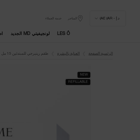
د.إ - AE (AR)
المتاجر
خدمة العملاء
LES Ô
لونجيفيتي MD الجديد
اط
المحتوى الرئيسي
الرئسية الصفحة
العناية بالبشرة
طقم رينيرجي للمبتدئين 15 مل
NEW
REFILLABLE