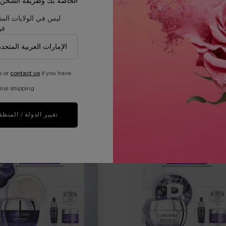
الخاصة بك وطريقة الشحن و
enveloping texture ideal for e
ليس في الولايات المت
*Clinical scoring, 49 women
قو
s or
contact us
if you have
nal shipping.
LAR PRODUCTS
تغيير الدولة / المنطق