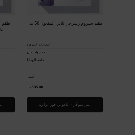
طقم سيروم رينيرجي ثلاثي المفعول 50 مل
طقم كر
بـ300 نوع من الببتيدات 50 مل
المقاسات المتوفرة
حجم واحد متاح
طقم الهدايا
السعر
595.00 د.إ
غير متوفّر - أبلغوني فور توفّره
WHEN THE طقم سيروم رينيرجي ثلاثي المفعول 50 مل IS AVAILABLE
غي