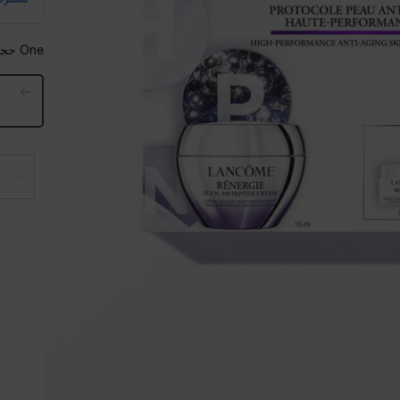
One حجماً available:
−