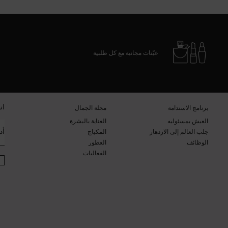
عيّنات مجانية مع كل طلبية
ان
برنامج الاستدامة​
مجلة الجمال​
العيش بمسئوليه
العناية بالبشرة​
أد
جلب العالم إلى الازدهار
المكياج​
الوظائف
العطور​
الفعاليات​