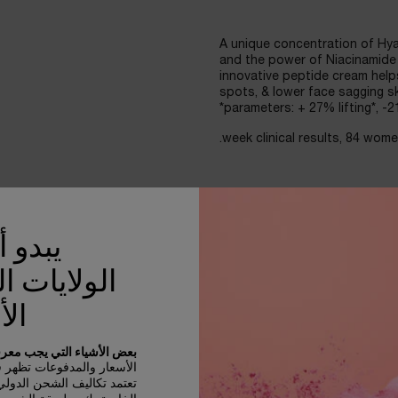
A unique concentration of Hya
and the power of Niacinamide 
innovative peptide cream helps
spots, & lower face sagging ski
parameters: + 27% lifting*, -
The high-performance anti-agin
the eye contour. A unique con
selected for its smaller molec
يبدو 
Linseed extract. See an instan
reduced wrinkles, lifted eyeli
الولايات ا
الأ
A cocooning and nourishing n
neck.Combines Hyaluronic Acid,
بعض الأشياء التي يجب معرفت
when skin renewal peaks. Impr
الأسعار والمدفوعات تظهر في D
of wrinkles including forehead
تعتمد تكاليف الشحن الدول
feels replumped with moisture, 