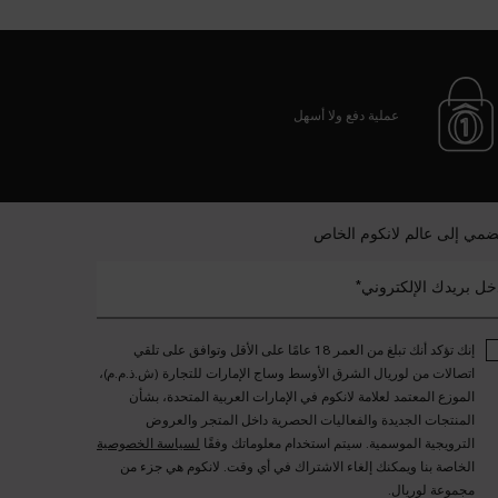
عملية دفع ولا أسهل
ضمي إلى عالم لانكوم الخاص
خل بريدك الإلكتروني*
إنك تؤكد أنك تبلغ من العمر 18 عامًا على الأقل وتوافق على تلقي
اتصالات من لوريال الشرق الأوسط وساج الإمارات للتجارة (ش.ذ.م.م)،
الموزع المعتمد لعلامة لانكوم في الإمارات العربية المتحدة، بشأن
المنتجات الجديدة والفعاليات الحصرية داخل المتجر والعروض
الترويجية الموسمية. سيتم استخدام معلوماتك وفقًا
لسياسة الخصوصية
الخاصة بنا ويمكنك إلغاء الاشتراك في أي وقت. لانكوم هي جزء من
مجموعة لوريال.