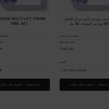
يم رينيرجي إتش بي إن المعزّز
ERGIE MULTI-LIFT CREAM
50ML SET
المقاسات المتوفرة
المقاسا
حجم واحد متاح
حجم
طقم الهدايا
طق
السعر
445.00 د.إ
السعر القديم
السعر الجديد
311.50 د.إ
00
ر متوفّر - أبلغوني فور توفّره
WHEN THE طقم كريم رينيرجي إتش بي إن المعزّز بـ300 نوع من الببتيدات 50 مل IS AVAILABLE
غير متوفّر - أبلغوني فور توفّر