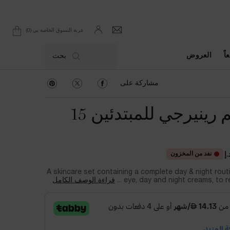
0
عربة التسوق الخاصة بي
0 product in cart
اً
العروض
بحث
مشاركة على Facebook
مشاركة على Twitter
مشاركة على Pinterest
مشاركة على
طقم رينيرجي للمبتدئين 15
نفد من المخزون
A skincare set containing a complete day & night rout
eye, day and night creams, to rege
قراءة الوصف الكامل