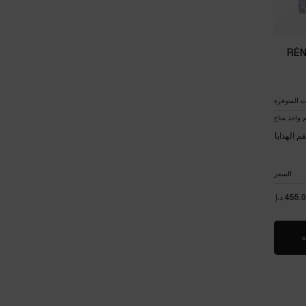
RÉN
ت المتوفرة
 واحد متاح
م الهدايا
السعر
455. د.إ
ه
WHEN THE RÉNERGIE MULTI-LIFT CREAM 50ML SET IS AVAILABLE