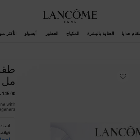
قام هدايا
العناية بالبشرة
المكياج
العطور
أبسولو
الأكثر مبيع
مل
145.00 د.إ
ine with
nera ...