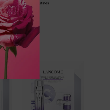
vening facial massage routines.
COMPARE WITH SIMILAR PRODUCTS
طقم سيروم رينيرجي ثلاثي المفعول 50 مل
طقم كريم رينيرجي إتش بي إن المعزّز بـ300 نوع من الببتيدات 50 مل
RÉNERGIE MULTI-LIFT CREAM 50ML SET