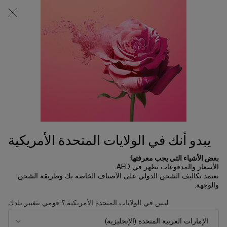
0
0 product in cart
المتاجر
عربة
التسوق
المحتوى الرئيسي
الخاصة
بي
الرئسية الصفحة
راس السنة الصينية
سيروم جينيفيك ألتيمات
721.00 د.إ
نفد من المخزون
1,030.00 د.إ
السعر القديم
السعر الجديد
إصدار محدود بمناسبة العام الجديد من جينيفيك ألتيميت. احتفل بمرور
90 عامًا على العلامة التجارية ورأس ...
قراءة الوصف الكامل
يبدو أنك في الولايات المتحدة الأمريكية
بعض الأشياء التي يجب معرفتها:
الأسعار والمدفوعات تظهر في AED.
تعتمد تكاليف الشحن الدولي على الأصناف الخاصة بك وطريقة الشحن
والوجهة.
LIMITED EDITION
ليس في الولايات المتحدة الأمريكية ؟ قومي بتغيير بلدك
NEW
BEST SELLER