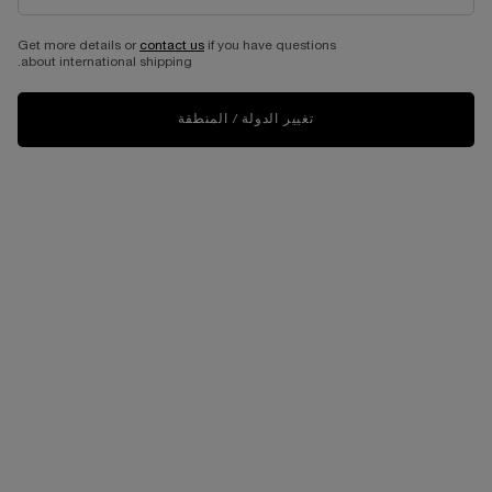
REFILLABLE_GENEFIQUE
Get more details or
contact us
if you have questions
about international shipping.
تغيير الدولة / المنطقة