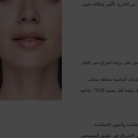
ن الخارج. تألّقي بإطلالة عيون
ة 20 سنة من الأبحاث. حاصل على براءة اختراع حتى العام
ليته السريرية فوراً على 8 من أصل 10 نساء في 3 مؤشرات أساسية متعلقة بشباب
بعد استخدام عبوة واحدة: هالات سوداء أقلّ بنسبة 21%*، خطوط رفيعة أقل بنسبة 32%*، تجاعيد
سّاسة والعيون الحسّاسة.
ن أصل 40 تحسّناً ملحوظاً في الإشراق فور تطبيق المستحضر.