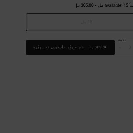
15 مل
-
305.00 د.إ
15 مل
, 1 of 1
Selected
أنواع المنتج غير متوفرة في المخزون، {0}
الكمية
+
305.00 د.إ
غير متوفّر - أبلغوني فور توفّره
WHEN THE كريم العيون أدفانسد جينيفيك IS AVAILABLE