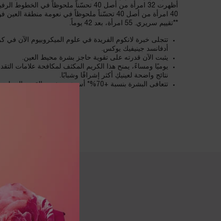
أظهرت 32 امرأة من أصل 40 تحسّناً ملحوظاً ف
40 امرأة من أصل 40 تحسّناً ملحوظاً في نعومة منطقة العين فور تطبيق المستحضر.
**تقييم سريري. 55 امرأة، بعد 42 يوماً.
تتجلى خبرة لانكوم الفريدة في علوم الميكروبيوم الآن في كريم
أدفانسد جينيفيك يوكس.
يثبت الآن قدرته على تقوية حاجز بشرة محيط العين.
يوميًا ومساءً، يمنح هذا الكريم المكثف لمكافحة علامات التقدم
نتائج واضحة لعينيكِ أكثر إشراقًا وشبابًا.
تتعافى البشرة بنسبة +70%* أسرع، وتشعر بالقوة والحماية ضد العوامل الخارجية الضارة.
المكوّنات