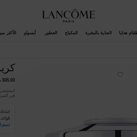
قام هدايا
العناية بالبشرة
المكياج
العطور
أبسولو
الأكثر مبيع
كريم
305.00 د.إ
استمتعي 
في السنّ