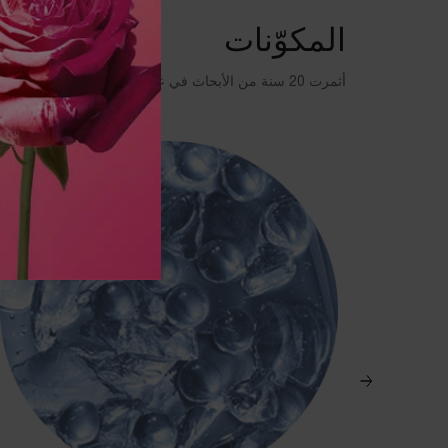
المكوّنات
أثمرت 20 سنة من الأبحاث في علم ميكروبيوم البشرة في هذه التركيبة الحاصلة على براءة اختراع والتي تضم هذه المكوّنات النشطة الأساسية الثلاثة.