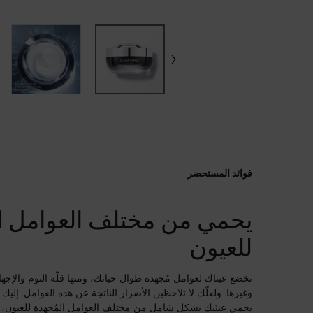
فوائد المستحضر
PDP Product description section
يحمي من مختلف العوامل ال
للعيون
تخضع عيناك لعوامل مُجهدة طوال حياتك، ومنها قلّة النوم والإجها
وغيرها. ولعلّك لا تلاحظين الأضرار الناتجة عن هذه العوامل. إليك
يحمي عينَيك بشكل شامل من مختلف العوامل المُجهدة للعيون، 