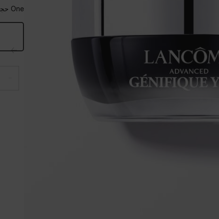
One حجماً available:
−