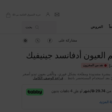
0
عربة التسوق الخاصة بي
0 product in cart
اً
العروض
بحث
مشاركة على Facebook
مشاركة على Twitter
مشاركة على Pinterest
مشاركة على
 العيون أدفانسد جينيفيك
نفد من المخزون
ببشرة مشدودة ومفتّحة بشكل فوري، وتألّقي بعيون تبدو أصغر
 بعد استخدام المستحضر بانتظ ...
قراءة الوصف الكامل