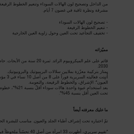
من الداخل وتصحيح لون الهالات السوداء وتنعيم الخطوط الرفيعة م
مشرقة ونظرة ثاقبة في غضون 7 أيام.
- تصحيح لون الهالات السوداء
- تنعيم الخطوط الرفيعة
- تخفيف التجاعيد تحت العين وحول زاوية العين الخارجية
مميّزاته
قائم على علم الميكروبيوم الرائد. ثمر
2030.
يمتاز بتركيبة معزّزة بملايين سلالات البريبيوتيك والبروبيوتيك.
أُثبِتت فعا
العيون*: الإشراق، والخطوط الرفيعة، والنعومة.
تحت العين أقل بنسبة 45%*.
ما عليك معرفته أيضاً
تمّ اختباره تحت إشراف أطباء الجلد والعيون. مناسب للبشرة الح
*تقييم سريري، أظهرت 33 امرأة م