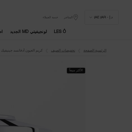
د.إ - AE (AR)
المتاجر
خدمة العملاء
LES Ô
لونجيفيتي MD الجديد
اط
المحتوى الرئيسي
الرئسية الصفحة
تخفيضات الصيف
كريم العيون أدفانسد جينيفيك
الأكثر مبيعاً