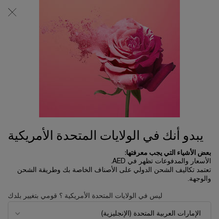
0
0 product in cart
المتاجر
عربة
التسوق
المحتوى الرئيسي
الخاصة
بي
العناية بالبشرة
...
حجم مناسب للسفر
تسوق الكل
ترتيب حسب
ترتيب حسب
12 منتجات
ترتيب حسب
تصفية
FILTER MENU
الأكثر مبيعاً
NEW
يبدو أنك في الولايات المتحدة الأمريكية
بعض الأشياء التي يجب معرفتها:
الأسعار والمدفوعات تظهر في AED.
تعتمد تكاليف الشحن الدولي على الأصناف الخاصة بك وطريقة الشحن
والوجهة.
ليس في الولايات المتحدة الأمريكية ؟ قومي بتغيير بلدك