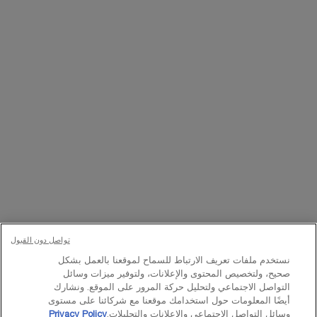
التسجيل
تواصلوا معنا
اتصل بالرقم
224444 800
– من الساعة 10 صباحًا إلى 10 مساءً
Whatsapp
– من الساعة 10 صباحًا إلى 10 مساءً
أو
راسلنا عبر البريد الإلكتروني
تغيير اللغة:
د.إ - AE (AR)
×
تواصل دون القبول
نستخدم ملفات تعريف الارتباط للسماح لموقعنا بالعمل بشكل
© Lancôme 2023
صحيح، ولتخصيص المحتوى والإعلانات، ولتوفير ميزات وسائل
التواصل الاجتماعي ولتحليل حركة المرور على الموقع. ونشارك
أيضًا المعلومات حول استخدامك موقعنا مع شركائنا على مستوى
وسائل التواصل الاجتماعي والإعلانات والتحليلات.
Privacy Policy