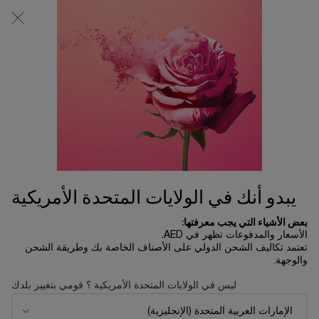
0
0 product in cart
المتاجر
عربة
التسوق
المحتوى الرئيسي
الخاصة
بي
تسوق الكل
الرئسية الصفحة
حجم مناسب للسفر
ترتيب حسب
ترتيب حسب
28 منتجات
ترتيب حسب
تصفية
FILTER MENU
الأكثر مبيعاً
تجربة
مستحضرات
يبدو أنك في الولايات المتحدة الأمريكية
افتراضياً
بعض الأشياء التي يجب معرفتها:
الأسعار والمدفوعات تظهر في AED.
تعتمد تكاليف الشحن الدولي على الأصناف الخاصة بك وطريقة الشحن
والوجهة.
ليس في الولايات المتحدة الأمريكية ؟ قومي بتغيير بلدك