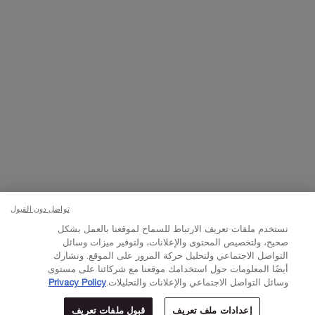
تواصلوا معنا
اتصل بالرقم
224444 800
– من الساعة 10 صباحًا إلى 10 مساءً
Whatsapp
– من الساعة 10 صباحًا إلى 10 مساءً
أو
راسلنا عبر البريد الإلكتروني
تغيير اللغة:
د.إ - AE (AR)
×
تواصل دون القبول
نستخدم ملفات تعريف الارتباط للسماح لموقعنا بالعمل بشكل
© Lancôme 2023
صحيح، ولتخصيص المحتوى والإعلانات، ولتوفير ميزات وسائل
التواصل الاجتماعي ولتحليل حركة المرور على الموقع. ونشارك
أيضًا المعلومات حول استخدامك موقعنا مع شركائنا على مستوى
وسائل التواصل الاجتماعي والإعلانات والتحليلات.
Privacy Policy
إعدادات ملف تعريف
قبول ملفات تعريف