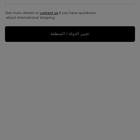
Get more details or
contact us
if you have questions
about international shipping.
SAY IT WITH AN ENGRAVING
تغيير الدولة / المنطقة
Make someone feel special by adding a meaningful detail to
your Lancôme gift.
PERSONALIZE NOW
PERSONALIZE IN 3 STEPS