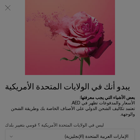
0
0 product in cart
المتاجر
عربة
التسوق
المحتوى الرئيسي
الخاصة
لم يتم العثور على نتائج
بي
ترتيب حسب
ترتيب حسب
ترتيب حسب
تصفية
385 منتجات
FILTER MENU
الأكثر مبيعاً
يبدو أنك في الولايات المتحدة الأمريكية
بعض الأشياء التي يجب معرفتها:
الأسعار والمدفوعات تظهر في AED.
تعتمد تكاليف الشحن الدولي على الأصناف الخاصة بك وطريقة الشحن
والوجهة.
ليس في الولايات المتحدة الأمريكية ؟ قومي بتغيير بلدك
كريم أبسولو ريش
عطر بوتيتر