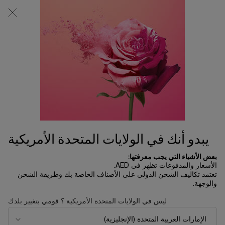
0
0 product in cart
المتاجر
عربة
التسوق
المحتوى الرئيسي
الخاصة
بي
HOLIDAY 2021 GIFT FINDER
الرئسية الصفحة
Holiday 2021 Gift Finder
ترتيب حسب
ترتيب حسب
4 منتجات
ترتيب حسب
تصفية
FILTER MENU
تجربة
جديد
مستحضرات
يبدو أنك في الولايات المتحدة الأمريكية
تجربة
افتراضياً
مستحضرات
افتراضياً
بعض الأشياء التي يجب معرفتها:
الأسعار والمدفوعات تظهر في AED.
تعتمد تكاليف الشحن الدولي على الأصناف الخاصة بك وطريقة الشحن
والوجهة.
ليس في الولايات المتحدة الأمريكية ؟ قومي بتغيير بلدك