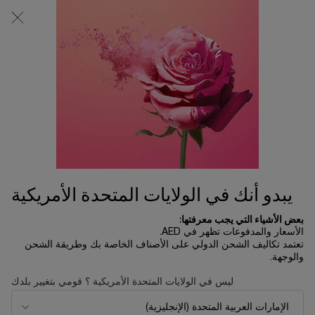
0
0 product in cart
المتاجر
عربة
التسوق
المحتوى الرئيسي
الخاصة
بي
EYES
الرئسية الصفحة
Modiface
ترتيب حسب
ترتيب حسب
8 منتجات
ترتيب حسب
تصفية
FILTER MENU
جديد
جديد
يبدو أنك في الولايات المتحدة الأمريكية
تجربة افتراضياً
بعض الأشياء التي يجب معرفتها:
الأسعار والمدفوعات تظهر في AED.
تعتمد تكاليف الشحن الدولي على الأصناف الخاصة بك وطريقة الشحن
والوجهة.
ليس في الولايات المتحدة الأمريكية ؟ قومي بتغيير بلدك