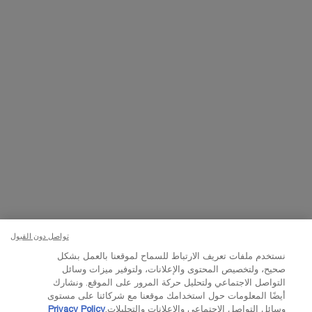
التسجيل
تواصلوا معنا
اتصل بالرقم
224444 800
– من الساعة 10 صباحًا إلى 10 مساءً
Whatsapp
– من الساعة 10 صباحًا إلى 10 مساءً
أو
راسلنا عبر البريد الإلكتروني
تغيير اللغة:
د.إ - AE (AR)
×
تواصل دون القبول
نستخدم ملفات تعريف الارتباط للسماح لموقعنا بالعمل بشكل
© Lancôme 2023
صحيح، ولتخصيص المحتوى والإعلانات، ولتوفير ميزات وسائل
التواصل الاجتماعي ولتحليل حركة المرور على الموقع. ونشارك
أيضًا المعلومات حول استخدامك موقعنا مع شركائنا على مستوى
وسائل التواصل الاجتماعي والإعلانات والتحليلات.
Privacy Policy