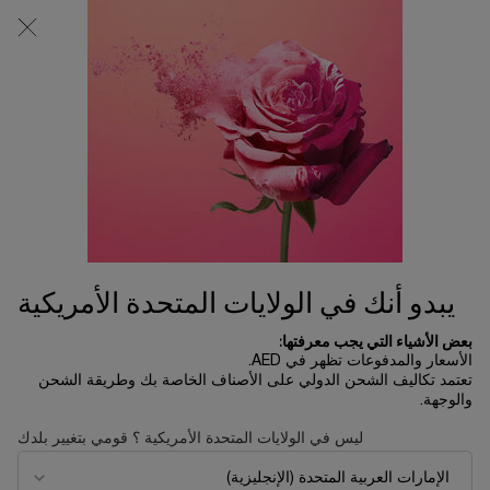
0
0 product in cart
المتاجر
عربة
التسوق
المحتوى الرئيسي
الخاصة
بي
الرئسية الصفحة
العناية بالبشرة
مستحلب كلاريفيك المائي
241.50 د.إ
يتوفر 2 فقط
345.00 د.إ
السعر القديم
السعر الجديد
يمتاز هذا المستحلب بتركيبة مفتّحة للبشرة، تمّ تعزيزها بخلاصة براعم
الزان الفرنسي، فضلاً عن مشتق ...
قراءة الوصف الكامل
يبدو أنك في الولايات المتحدة الأمريكية
بعض الأشياء التي يجب معرفتها:
الأسعار والمدفوعات تظهر في AED.
تعتمد تكاليف الشحن الدولي على الأصناف الخاصة بك وطريقة الشحن
والوجهة.
ليس في الولايات المتحدة الأمريكية ؟ قومي بتغيير بلدك