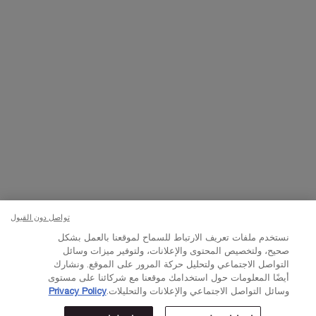
تواصلوا معنا
اتصل بالرقم
224444 800
– من الساعة 10 صباحًا إلى 10 مساءً
Whatsapp
– من الساعة 10 صباحًا إلى 10 مساءً
أو
راسلنا عبر البريد الإلكتروني
تغيير اللغة:
د.إ - AE (AR)
×
تواصل دون القبول
نستخدم ملفات تعريف الارتباط للسماح لموقعنا بالعمل بشكل
© Lancôme 2023
صحيح، ولتخصيص المحتوى والإعلانات، ولتوفير ميزات وسائل
التواصل الاجتماعي ولتحليل حركة المرور على الموقع. ونشارك
أيضًا المعلومات حول استخدامك موقعنا مع شركائنا على مستوى
وسائل التواصل الاجتماعي والإعلانات والتحليلات.
Privacy Policy