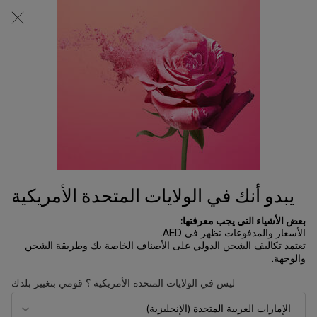
0
0 product in cart
المتاجر
عربة
التسوق
المحتوى الرئيسي
الخاصة
بي
الرئسية الصفحة
المكياج
قلم الآيلاينر لو ستيلو المقاوم للمياه
125.00 د.إ
يتوفر 5 فقط
قمنا بإعادة ابتكار آيلاينر الكحل هذا متعدد الاستخدامات الذي يدوم
طويلاً، قلباً وقالباً، فطوّرنا تركي ...
قراءة الوصف الكامل
يبدو أنك في الولايات المتحدة الأمريكية
بعض الأشياء التي يجب معرفتها:
الأسعار والمدفوعات تظهر في AED.
تعتمد تكاليف الشحن الدولي على الأصناف الخاصة بك وطريقة الشحن
والوجهة.
جديد
ليس في الولايات المتحدة الأمريكية ؟ قومي بتغيير بلدك
تجربة مستحضرات افتراضياً