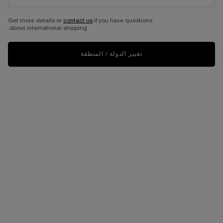
Get more details or
contact us
if you have questions
about international shipping.
تغيير الدولة / المنطقة
VIRTUAL TRY-ON
قلم الآيلاينر لو ستيلو المقاوم 