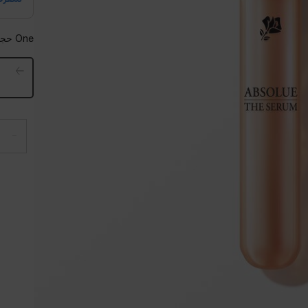
One حجماً available:
−