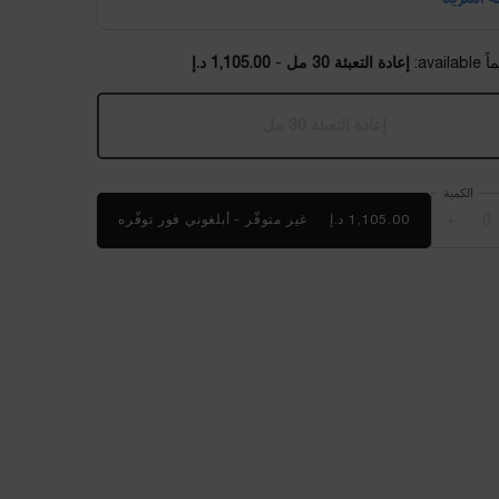
إعادة التعبئة 30 مل
-
1,105.00 د.إ
إعادة التعبئة 30 مل
, 1 of 1
Selected
أنواع المنتج غير متوفرة في المخزون، {0}
الكمية
+
1,105.00 د.إ
غير متوفّر - أبلغوني فور توفّره
WHEN THE قارورة إعادة تعبئة سيروم أبسولو IS AVAILABLE