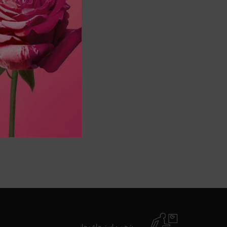
zpdp-section-slot-3-Einstein-RecentlyViewed
شحن و استرجاع مجاني