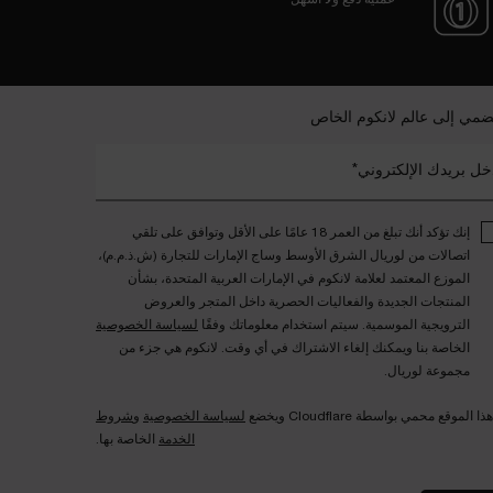
ضمي إلى عالم لانكوم الخاص
خل بريدك الإلكتروني*
إنك تؤكد أنك تبلغ من العمر 18 عامًا على الأقل وتوافق على تلقي
اتصالات من لوريال الشرق الأوسط وساج الإمارات للتجارة (ش.ذ.م.م)،
الموزع المعتمد لعلامة لانكوم في الإمارات العربية المتحدة، بشأن
المنتجات الجديدة والفعاليات الحصرية داخل المتجر والعروض
الترويجية الموسمية. سيتم استخدام معلوماتك وفقًا
لسياسة الخصوصية
الخاصة بنا ويمكنك إلغاء الاشتراك في أي وقت. لانكوم هي جزء من
مجموعة لوريال.
هذا الموقع محمي بواسطة Cloudflare ويخضع
لسياسة الخصوصية
و
شروط
الخدمة
الخاصة بها.