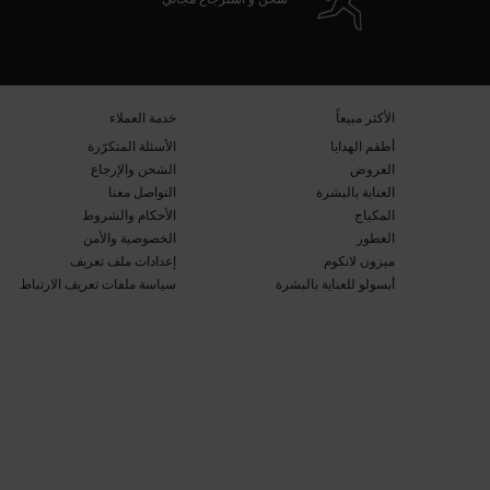
تصفّح التذييل
​الأكثر مبيعاً​
خدمة العملاء​
أطقم الهدايا​
الأسئلة المتكرّرة​
العروض​
الشحن والإرجاع​
العناية بالبشرة​
التواصل معنا​
المكياج​
الأحكام والشروط​
العطور​
الخصوصية والأمن​
ميزون لانكوم​
إعدادات ملف تعريف
أبسولو للعناية بالبشرة​
سياسة ملفات تعريف الارتباط