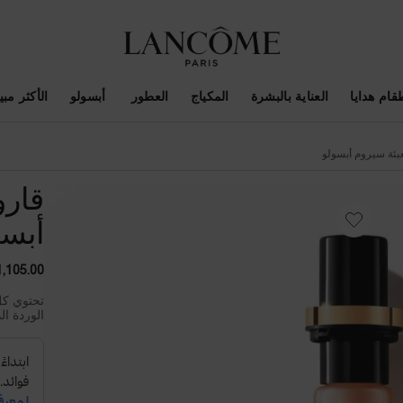
قام هدايا
العناية بالبشرة
المكياج
العطور
أبسولو
الأكثر مبيع
عبئة سيروم أبسولو
قارو
أبسو
1,105.00 د.
تحتوي كل
الوردة ال