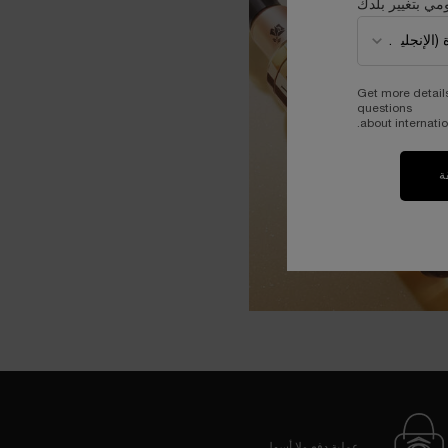
مي بتغيير بلدك
Get more detail
questions
about internatio
ة
عملية دفع ولا أسهل