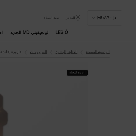
د.إ - AE (AR)
المتاجر
خدمة العملاء
LES Ô
لونجيفيتي MD الجديد
اط
المحتوى الرئيسي
الرئسية الصفحة
العناية بالبشرة
السيرومات
قارورة إعادة ت
إعادة التعبئة