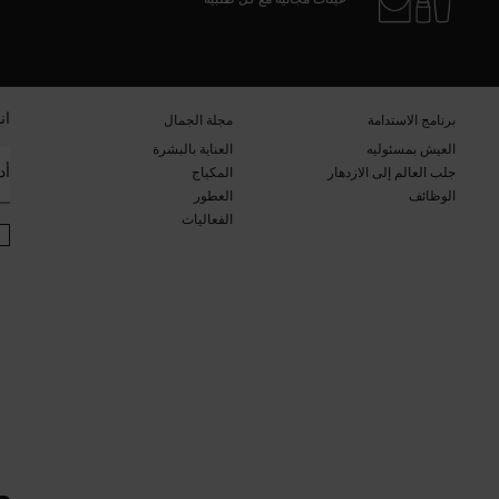
ان
برنامج الاستدامة​
مجلة الجمال​
العيش بمسئوليه
العناية بالبشرة​
أد
جلب العالم إلى الازدهار
المكياج​
الوظائف
العطور​
الفعاليات​