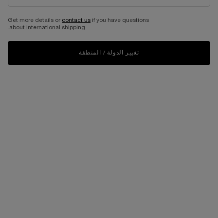
عطر عود بوكيه
Get more details or
contact us
if you have questions
about international shipping.
أو دو بارفان
حجم واحد متاح
100 مل
تغيير الدولة / المنطقة
1,090.00 د.إ
غير متوفّر - أبلغوني فور توفّره
WHEN THE عطر عود بوكيه IS AVAILABLE
العودة إلى العطور
شحن و استرجاع مجاني
عيّنات مجانية مع كل طلبية
عملية دفع ولا أسهل