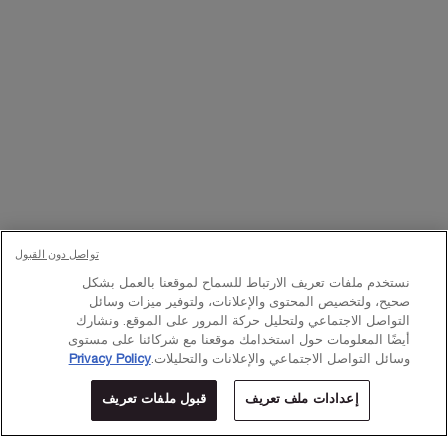
تواصلوا معنا
اتصل بالرقم
224444 800
– من الساعة 10 صباحًا إلى 10 مساءً
Whatsapp
– من الساعة 10 صباحًا إلى 10 مساءً
أو
راسلنا عبر البريد الإلكتروني
تغيير اللغة:
د.إ - AE (AR)
×
تواصل دون القبول
نستخدم ملفات تعريف الارتباط للسماح لموقعنا بالعمل بشكل
© Lancôme 2023
صحيح، ولتخصيص المحتوى والإعلانات، ولتوفير ميزات وسائل
التواصل الاجتماعي ولتحليل حركة المرور على الموقع. ونشارك
أيضًا المعلومات حول استخدامك موقعنا مع شركائنا على مستوى
وسائل التواصل الاجتماعي والإعلانات والتحليلات.
Privacy Policy
إعدادات ملف تعريف
قبول ملفات تعريف
المتاجر
عروض خاصة
0