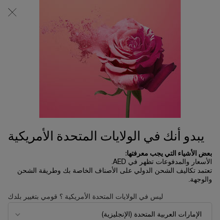
0
0 product in cart
المتاجر
عربة
التسوق
المحتوى الرئيسي
الخاصة
بي
عود بوكيه
...
العطور
ميزون لانكوم
ترتيب حسب
ترتيب حسب
1 منتج
ترتيب حسب
تصفية
FILTER MENU
الأكثر مبيعاً
يبدو أنك في الولايات المتحدة الأمريكية
بعض الأشياء التي يجب معرفتها:
الأسعار والمدفوعات تظهر في AED.
تعتمد تكاليف الشحن الدولي على الأصناف الخاصة بك وطريقة الشحن
والوجهة.
ليس في الولايات المتحدة الأمريكية ؟ قومي بتغيير بلدك