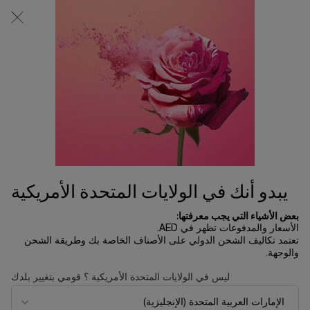
0
0 product in cart
المتاجر
عربة
التسوق
المحتوى الرئيسي
الخاصة
بي
الرئسية الصفحة
تخفيضات الصيف
طقم نظام أبسولو للعناية بالبشرة
1,090.00 د.إ
نفد من المخزون
احتفلي بهذه الليلة الساحرة من السنة تحت ثلوج باريس المتلألئة... مع
علامة لانكوم التي تكشف بمناسبة ال ...
قراءة الوصف الكامل
يبدو أنك في الولايات المتحدة الأمريكية
بعض الأشياء التي يجب معرفتها:
الأسعار والمدفوعات تظهر في AED.
تعتمد تكاليف الشحن الدولي على الأصناف الخاصة بك وطريقة الشحن
والوجهة.
LIMITED EDITION
ليس في الولايات المتحدة الأمريكية ؟ قومي بتغيير بلدك
NEW
BEST SELLER