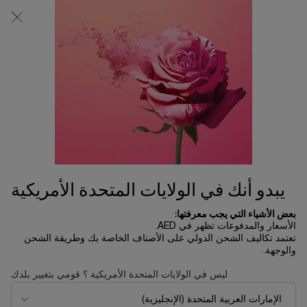
0
0 product in cart
المتاجر
عربة
التسوق
المحتوى الرئيسي
الخاصة
بي
الرئسية الصفحة
تخفيضات الصيف
طقم مكياج لاش إيدول
150.00 د.إ
نفد من المخزون
احتفلي بهذه الليلة الساحرة من السنة تحت ثلوج باريس المتلألئة مع
علامة لانكوم التي تكشف بمناسبة الأعي ...
قراءة الوصف الكامل
يبدو أنك في الولايات المتحدة الأمريكية
بعض الأشياء التي يجب معرفتها:
الأسعار والمدفوعات تظهر في AED.
تعتمد تكاليف الشحن الدولي على الأصناف الخاصة بك وطريقة الشحن
والوجهة.
LIMITED EDITION
ليس في الولايات المتحدة الأمريكية ؟ قومي بتغيير بلدك
NEW
BEST SELLER