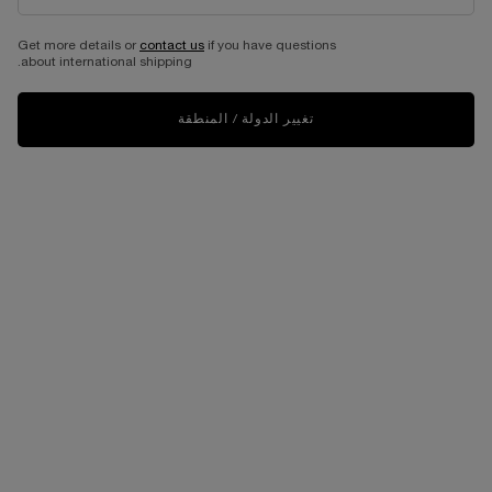
Get more details or
contact us
if you have questions
about international shipping.
تغيير الدولة / المنطقة
الكمية
−
+
300.00 د.إ
―
الحصول على الروتين
طقم ماسكارا