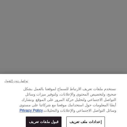
تواصلوا معنا
اتصل بالرقم
224444 800
– من الساعة 10 صباحًا إلى 10 مساءً
Whatsapp
– من الساعة 10 صباحًا إلى 10 مساءً
أو
راسلنا عبر البريد الإلكتروني
تغيير اللغة:
د.إ - AE (AR)
×
تواصل دون القبول
نستخدم ملفات تعريف الارتباط للسماح لموقعنا بالعمل بشكل
© Lancôme 2023
صحيح، ولتخصيص المحتوى والإعلانات، ولتوفير ميزات وسائل
التواصل الاجتماعي ولتحليل حركة المرور على الموقع. ونشارك
أيضًا المعلومات حول استخدامك موقعنا مع شركائنا على مستوى
وسائل التواصل الاجتماعي والإعلانات والتحليلات.
Privacy Policy
إعدادات ملف تعريف
قبول ملفات تعريف