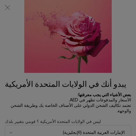
0
0 product in cart
المتاجر
عربة
التسوق
المحتوى الرئيسي
الخاصة
بي
...
العيون
الماسكارا
طقم ماسكارا وميلتر
300.00 د.إ
متوفر
يبدو أنك في الولايات المتحدة الأمريكية
بعض الأشياء التي يجب معرفتها:
BUNDLE
الأسعار والمدفوعات تظهر في AED.
تعتمد تكاليف الشحن الدولي على الأصناف الخاصة بك وطريقة الشحن
والوجهة.
ليس في الولايات المتحدة الأمريكية ؟ قومي بتغيير بلدك