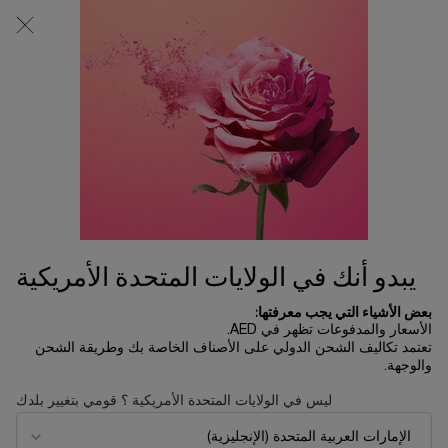
0
0 product in cart
المتاجر
عربة
التسوق
المحتوى الرئيسي
الخاصة
بي
الرئسية الصفحة
تخفيضات الصيف
طقم عطر إيدول 100 مل
780.00 د.إ
يتوفر 3 فقط
احتفلي بهذه الليلة الساحرة من السنة تحت ثلوج باريس المتلألئة... مع
علامة لانكوم التي تكشف بمناسبة ال ...
قراءة الوصف الكامل
يبدو أنك في الولايات المتحدة الأمريكية
بعض الأشياء التي يجب معرفتها:
الأسعار والمدفوعات تظهر في AED.
تعتمد تكاليف الشحن الدولي على الأصناف الخاصة بك وطريقة الشحن
والوجهة.
LIMITED EDITION
ليس في الولايات المتحدة الأمريكية ؟ قومي بتغيير بلدك
NEW
REFILLABLE