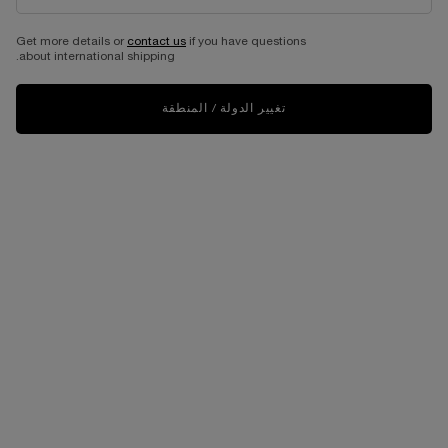
BEST SELLER
Get more details or
contact us
if you have questions
about international shipping.
تغيير الدولة / المنطقة