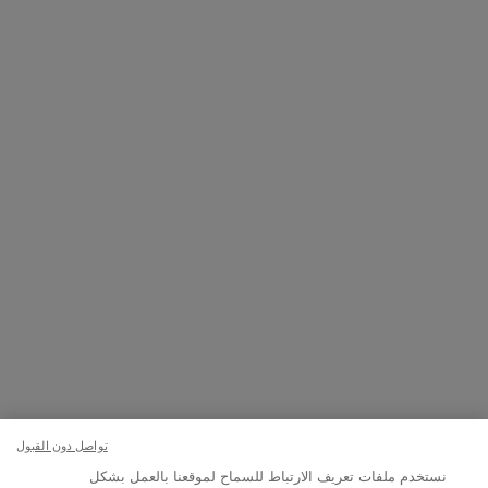
الخاصة بها.
التسجيل
تواصلوا معنا
اتصل بالرقم
224444 800
– من الساعة 10 صباحًا إلى 10 مساءً
Whatsapp
– من الساعة 10 صباحًا إلى 10 مساءً
أو
راسلنا عبر البريد الإلكتروني
تغيير اللغة:
د.إ - AE (AR)
×
تواصل دون القبول
نستخدم ملفات تعريف الارتباط للسماح لموقعنا بالعمل بشكل
© Lancôme 2023