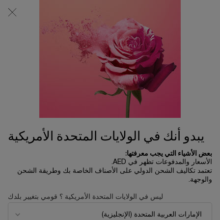
0
0 product in cart
المتاجر
عربة
التسوق
المحتوى الرئيسي
الخاصة
بي
الرئسية الصفحة
أطقم الهدايا
طقم شمعة لا في إيه بيل
465.00 د.إ
نفد من المخزون
احتفلي بهذه الليلة الساحرة من السنة تحت ثلوج باريس المتلألئة مع
علامة لانكوم التي تكشف بمناسبة الأعي ...
قراءة الوصف الكامل
يبدو أنك في الولايات المتحدة الأمريكية
بعض الأشياء التي يجب معرفتها:
الأسعار والمدفوعات تظهر في AED.
تعتمد تكاليف الشحن الدولي على الأصناف الخاصة بك وطريقة الشحن
والوجهة.
جديد
ليس في الولايات المتحدة الأمريكية ؟ قومي بتغيير بلدك
طبعة محدودة
إعادة التعبئة