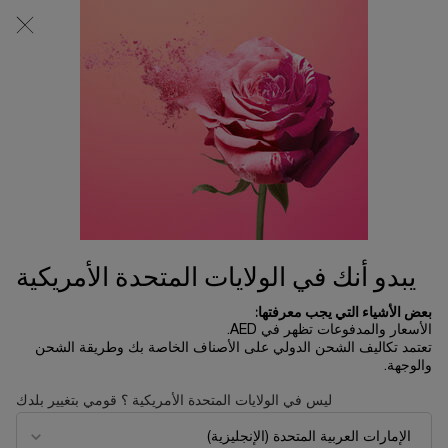
0
0 product in cart
المتاجر
عربة
التسوق
المحتوى الرئيسي
الخاصة
بي
الرئسية الصفحة
اطقام هدايا
طقم إيدول لو دي بارفان 100 مل
705.00 د.إ
متوفر
في عيد الأم هذا العام، تدعوكِ لانكوم لإعادة اكتشاف سحر الطفولة
في مكانٍ تنبض فيه الأحلام بالحياة. في ...
قراءة الوصف الكامل
يبدو أنك في الولايات المتحدة الأمريكية
بعض الأشياء التي يجب معرفتها:
الأسعار والمدفوعات تظهر في AED.
تعتمد تكاليف الشحن الدولي على الأصناف الخاصة بك وطريقة الشحن
والوجهة.
LIMITED EDITION
ليس في الولايات المتحدة الأمريكية ؟ قومي بتغيير بلدك