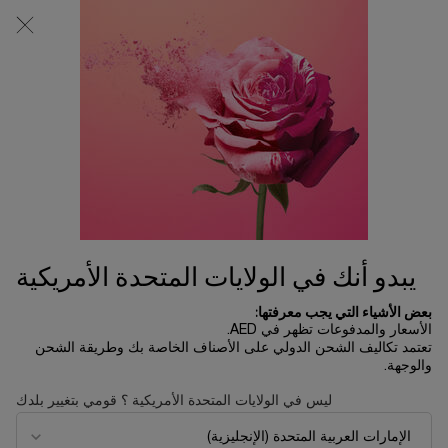
0
0 product in cart
المتاجر
عربة
التسوق
المحتوى الرئيسي
الخاصة
بي
الرئسية الصفحة
اطقام هدايا
طقم إيدول باور لو دي بارفان إنستنس
50 مل
540.00 د.إ
متوفر
في عيد الأم هذا العام، تدعوكِ لانكوم لإعادة اكتشاف سحر الطفولة
في مكانٍ تنبض فيه الأحلام بالحياة. في ...
قراءة الوصف الكامل
يبدو أنك في الولايات المتحدة الأمريكية
بعض الأشياء التي يجب معرفتها:
الأسعار والمدفوعات تظهر في AED.
تعتمد تكاليف الشحن الدولي على الأصناف الخاصة بك وطريقة الشحن
والوجهة.
ليس في الولايات المتحدة الأمريكية ؟ قومي بتغيير بلدك
LIMITED EDITION