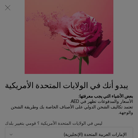
0
0 product in cart
المتاجر
عربة
التسوق
المحتوى الرئيسي
الخاصة
بي
الرئسية الصفحة
تخفيضات الصيف
طقم إطلالة العيون إيدول 50 مل
465.00 د.إ
نفد من المخزون
احتفلي بهذه الليلة الساحرة من السنة تحت ثلوج باريس المتلألئة... مع
علامة لانكوم التي تكشف بمناسبة ال ...
قراءة الوصف الكامل
يبدو أنك في الولايات المتحدة الأمريكية
بعض الأشياء التي يجب معرفتها:
الأسعار والمدفوعات تظهر في AED.
تعتمد تكاليف الشحن الدولي على الأصناف الخاصة بك وطريقة الشحن
والوجهة.
LIMITED EDITION
ليس في الولايات المتحدة الأمريكية ؟ قومي بتغيير بلدك
NEW
REFILLABLE