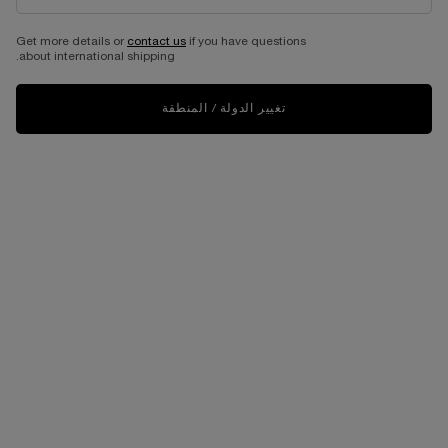
BEST SELLER
Get more details or
contact us
if you have questions
about international shipping.
تغيير الدولة / المنطقة