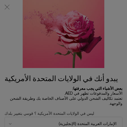
0
0 product in cart
المتاجر
عربة
التسوق
المحتوى الرئيسي
الخاصة
بي
أطقم الهداي للعطور
...
أطقم الهدايا
هدايا خلال الفئة
ترتيب حسب
ترتيب حسب
1 منتج
ترتيب حسب
تصفية
FILTER MENU
الأكثر مبيعا
يبدو أنك في الولايات المتحدة الأمريكية
بعض الأشياء التي يجب معرفتها:
الأسعار والمدفوعات تظهر في AED.
تعتمد تكاليف الشحن الدولي على الأصناف الخاصة بك وطريقة الشحن
والوجهة.
ليس في الولايات المتحدة الأمريكية ؟ قومي بتغيير بلدك