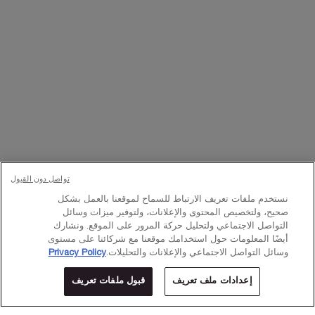
تواصلوا معنا
اتصل بالرقم
224444 800
– من الساعة 10 صباحًا إلى 10 مساءً
Whatsapp
– من الساعة 10 صباحًا إلى 10 مساءً
أو
راسلنا عبر البريد الإلكتروني
تغيير اللغة:
د.إ - AE (AR)
×
تواصل دون القبول
نستخدم ملفات تعريف الارتباط للسماح لموقعنا بالعمل بشكل
© Lancôme 2023
صحيح، ولتخصيص المحتوى والإعلانات، ولتوفير ميزات وسائل
التواصل الاجتماعي ولتحليل حركة المرور على الموقع. ونشارك
أيضًا المعلومات حول استخدامك موقعنا مع شركائنا على مستوى
وسائل التواصل الاجتماعي والإعلانات والتحليلات.
Privacy Policy
إعدادات ملف تعريف
قبول ملفات تعريف
المتاجر
عروض خاصة
0