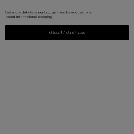
طقم عطر لا في إست بيل أو دو
بارفان 50 مل
Get more details or
contact us
if you have questions
about international shipping.
إصدار محدود وخاص بعيد الأمّ
حجم واحد متاح
Set
تغيير الدولة / المنطقة
465.00 د.إ
غير متوفّر - أبلغوني فور توفّره
WHEN THE طقم عطر لا في إست بيل أو دو بارفان 50 مل IS AVAILABLE
العودة إلى هدايا خلال الفئة
شحن و استرجاع مجاني
عيّنات مجانية مع كل طلبية
عملية دفع ولا أسهل