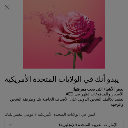
0
0 product in cart
المتاجر
عربة
التسوق
المحتوى الرئيسي
الخاصة
بي
WRITE HER FUTURE
SUSTAINABILITY PROGRAM
WRITE YOUR FUTURE
تعرّفي على لائحة طالبات الشرف من برنامج منح Write Her Future في المؤتمر
الوطني للجمعية الوطنية لتَقدُّم الشعوب الملوّنة
يبدو أنك في الولايات المتحدة الأمريكية
بعض الأشياء التي يجب معرفتها:
الأسعار والمدفوعات تظهر في AED.
تعتمد تكاليف الشحن الدولي على الأصناف الخاصة بك وطريقة الشحن
والوجهة.
ليس في الولايات المتحدة الأمريكية ؟ قومي بتغيير بلدك