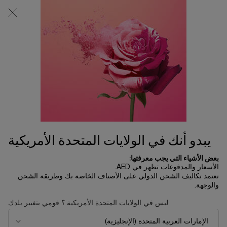
0
0 product in cart
المتاجر
عربة
التسوق
المحتوى الرئيسي
الخاصة
لم يتم العثور على نتائج
بي
OTHERS ALSO VIEWED
UP TO 30%
جديد
SAVINGS
يبدو أنك في الولايات المتحدة الأمريكية
بعض الأشياء التي يجب معرفتها:
الأسعار والمدفوعات تظهر في AED.
تعتمد تكاليف الشحن الدولي على الأصناف الخاصة بك وطريقة الشحن
والوجهة.
ليس في الولايات المتحدة الأمريكية ؟ قومي بتغيير بلدك
مجموعة إيدول أو دو بارفان 50 مل
إيدول باور
- إصدار محدود