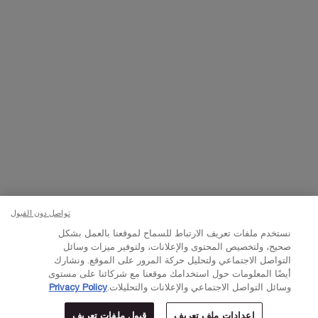
تواصلوا معنا
اتصل بالرقم
224444 800
– من الساعة 10 صباحًا إلى 10 مساءً
Whatsapp
– من الساعة 10 صباحًا إلى 10 مساءً
أو
راسلنا عبر البريد الإلكتروني
تغيير اللغة:
د.إ - AE (AR)
×
تواصل دون القبول
© Lancôme 2023
نستخدم ملفات تعريف الارتباط للسماح لموقعنا بالعمل بشكل
صحيح، ولتخصيص المحتوى والإعلانات، ولتوفير ميزات وسائل
التواصل الاجتماعي ولتحليل حركة المرور على الموقع. ونشارك
أيضًا المعلومات حول استخدامك موقعنا مع شركائنا على مستوى
وسائل التواصل الاجتماعي والإعلانات والتحليلات.
Privacy Policy
إعدادات ملف تعريف
قبول ملفات تعريف