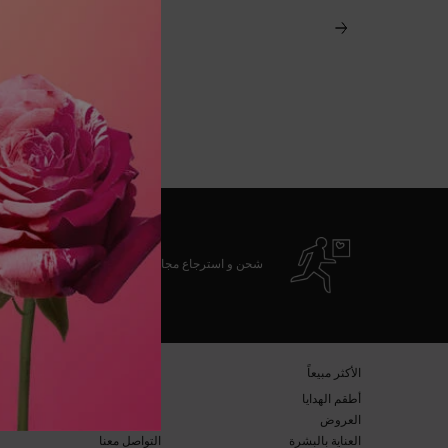
شحن و استرجاع مجاني
تصفّح التذييل
​الأكثر مبيعاً​
خدمة العملاء​
أطقم الهدايا​
الأسئلة المتكرّرة​
العروض​
الشحن والإرجاع​
العناية بالبشرة​
التواصل معنا​