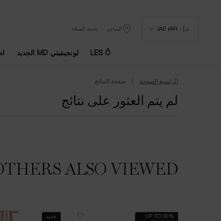
د.إ - AE (AR)
المتاجر
خدمة العملاء
LES Ô
لونجيفيتي MD الجديد
اط
المحتوى الرئيسي
الرئسية الصفحة
صفحة النتائج
لم يتم العثور على نتائج
OTHERS ALSO VIEWED
UP TO 30%
جديد