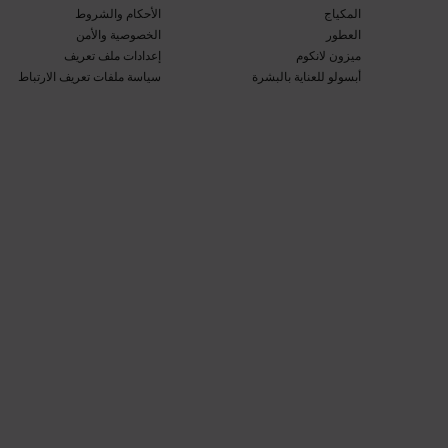
المكياج​
الأحكام والشروط​
العطور​
الخصوصية والأمن​
ميزون لانكوم​
إعدادات ملف تعريف
أبسولو للعناية بالبشرة​
سياسة ملفات تعريف الارتباط