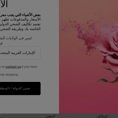
الأ
بعض الأشياء التي يجب معرفت
الأسعار والمدفوعات تظهر في D
تعتمد تكاليف الشحن الدول
الخاصة بك وطريقة الشحن و
ليس في الولايات المت
قو
s or
contact us
if you have
عيّنات مجانية مع كل طلبية
nal shipping.
تغيير الدولة / المنطق
ان
برنامج الاستدامة​
مجلة الجمال​
العيش بمسئوليه
العناية بالبشرة​
أد
جلب العالم إلى الازدهار
المكياج​
الوظائف
العطور​