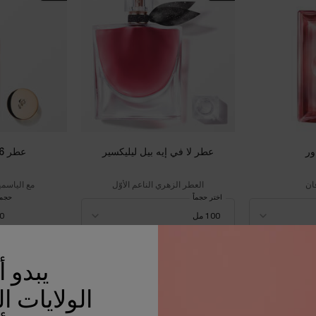
ور
عطر لا في إيه بيل ليليكسير
عطر 6 أيه إم روز
فان
العطر الزهري الناعم الأوّل
مع الياسمي
اختر حجماً
حجم 
00
725.00 د.إ
205.00
يبدو 
بة التسوق
إيدول باور
الإضافة إلى حقيبة التسوق
عطر لا في إيه بيل ليليكسي
الإضافة إل
الولايات ا