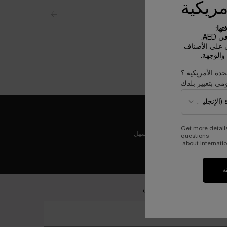
مريكية
ها:
AE.
ي على الأصناف
الوجهة.
حدة الأمريكية ؟
مي بتغيير بلدك
Get more detail
عملية دفع ولا أسهل
questions
about internatio
ة
ضمي إلى عالم لانكوم الخاص
خل بريدك الإلكتروني*