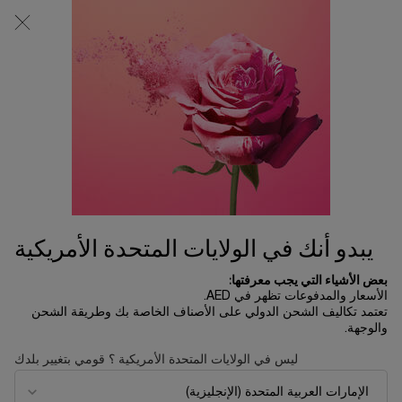
0
0 product in cart
المتاجر
عربة
التسوق
المحتوى الرئيسي
الخاصة
لم يتم العثور على نتائج
بي
OTHERS ALSO VIEWED
UP TO 30%
جديد
SAVINGS
يبدو أنك في الولايات المتحدة الأمريكية
بعض الأشياء التي يجب معرفتها:
الأسعار والمدفوعات تظهر في AED.
تعتمد تكاليف الشحن الدولي على الأصناف الخاصة بك وطريقة الشحن
والوجهة.
ليس في الولايات المتحدة الأمريكية ؟ قومي بتغيير بلدك
مجموعة إيدول أو دو بارفان 50 مل
إيدول باور
- إصدار محدود