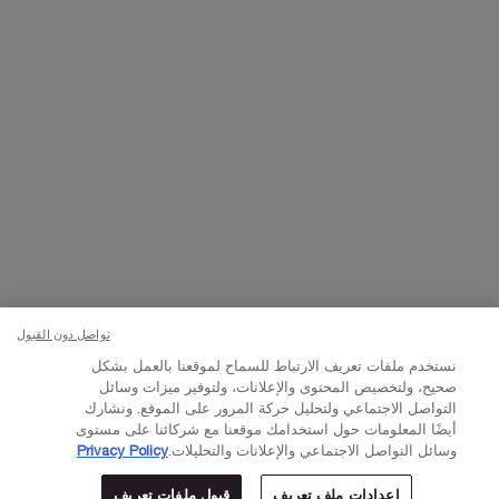
تواصلوا معنا
اتصل بالرقم
224444 800
– من الساعة 10 صباحًا إلى 10 مساءً
Whatsapp
– من الساعة 10 صباحًا إلى 10 مساءً
أو
راسلنا عبر البريد الإلكتروني
تغيير اللغة:
د.إ - AE (AR)
×
تواصل دون القبول
© Lancôme 2023
نستخدم ملفات تعريف الارتباط للسماح لموقعنا بالعمل بشكل
صحيح، ولتخصيص المحتوى والإعلانات، ولتوفير ميزات وسائل
التواصل الاجتماعي ولتحليل حركة المرور على الموقع. ونشارك
أيضًا المعلومات حول استخدامك موقعنا مع شركائنا على مستوى
وسائل التواصل الاجتماعي والإعلانات والتحليلات.
Privacy Policy
إعدادات ملف تعريف
قبول ملفات تعريف