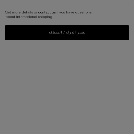
Get more details or
contact us
if you have questions
أعثري على لون الفاونديشن المثالي
about international shipping.
تجربة العميلة داخل المتجر
•
أعثري على اللون المناسب لك
•
التكنولوجيا
تغيير الدولة / المنطقة
تجربة مؤلفة من ثلاث خطوات
المدة: 30 دقيقة