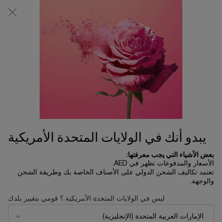
0
0 product in cart
المتاجر
عربة
التسوق
المحتوى الرئيسي
الخاصة
بي
أداة تحديد اللون
يبدو أنك في الولايات المتحدة الأمريكية
بعض الأشياء التي يجب معرفتها:
أعثري على اللون المناسب لك
الأسعار والمدفوعات تظهر في AED.
إليك أداة تحديد اللون الأكثر دقة من لانكوم، إذ ترصد اللون المثالي
تعتمد تكاليف الشحن الدولي على الأصناف الخاصة بك وطريقة الشحن
لبشرتك من بين 22500 لون. سنساعدك على تحديد لون الفاونديشن
والوجهة.
المثالي الذي يناسب بشرتك بالاعتماد على تكنولوجيا متطوّرة لتحليل
لون البشرة.
ليس في الولايات المتحدة الأمريكية ؟ قومي بتغيير بلدك