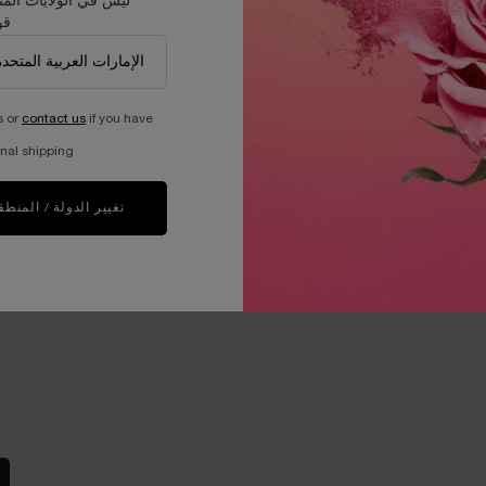
ليس في الولايات المت
قو
ان
برنامج الاستدامة​
مجلة الجمال​
s or
contact us
if you have
العيش بمسئوليه
العناية بالبشرة​
أد
جلب العالم إلى الازدهار
المكياج​
nal shipping.
الوظائف
العطور​
الفعاليات​
تغيير الدولة / المنطق