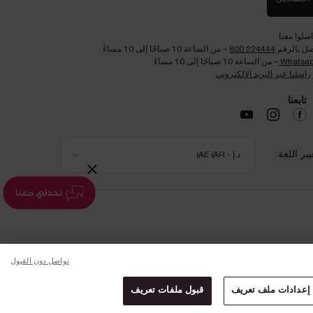
اصلوا معنا
صل بالرقم
224444 800
– من الساعة 10 صباحًا إلى 10 مساءً
Whatsa
– من الساعة 10 صباحًا إلى 10 مساءً
راسلنا عبر البريد الإلكتروني
تابعنا​
يير اللغة:
د.إ - AE (AR)
×
تواصل دون القبول
إعدادات ملف تعريف
قبول ملفات تعريف
لماذا التسوق عبر الإنترنت؟
المحادثة