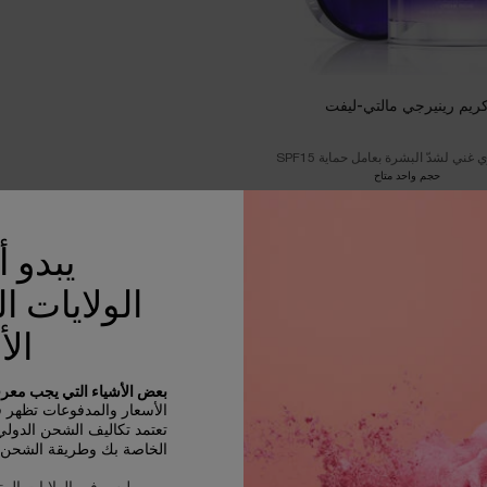
ريم رينيرجي مالتي-ليفت
 غني لشدّ البشرة بعامل حماية SPF15
حجم واحد متاح
50 مل
420.00 د.إ
يبدو 
الولايات ا
 متوفّر - أبلغوني فور توفّره
WHEN THE كريم رينيرجي مالتي-ليفت IS AVAILABLE
الأ
بعض الأشياء التي يجب معرفت
الأسعار والمدفوعات تظهر في D
تعتمد تكاليف الشحن الدول
الخاصة بك وطريقة الشحن و
عيّنات مجانية مع كل طلبية