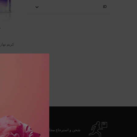
ID
ك
كريم نهاري
غير
شحن و استرجاع مجاني