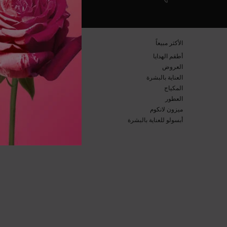
تصفّح التذييل
​الأكثر مبيعاً​
خدمة العملاء​
أطقم الهدايا​
الأسئلة المتكرّرة​
العروض​
الشحن والإرجاع​
العناية بالبشرة​
التواصل معنا​
المكياج​
الأحكام والشروط​
العطور​
الخصوصية والأمن​
ميزون لانكوم​
إعدادات ملف تعريف
أبسولو للعناية بالبشرة​
سياسة ملفات تعريف الارتباط