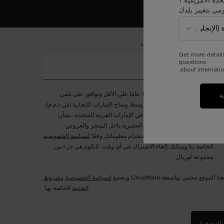
حدة الأمريكية ؟
مي بتغيير بلدك
ضمي إلى عالم لانكوم الخاص
Get more detail
questions
خل بريدك الإلكتروني*
about internatio
إنك تؤكد أنك تبلغ من العمر 18 عامًا على الأقل وتوافق على تلقي
ة
اتصالات من لوريال الشرق الأوسط وساج الإمارات للتجارة (ش.ذ.م.م)،
الموزع المعتمد لعلامة لانكوم في الإمارات العربية المتحدة، بشأن
المنتجات الجديدة والفعاليات الحصرية داخل المتجر والعروض
الترويجية الموسمية. سيتم استخدام معلوماتك وفقًا
لسياسة الخصوصية
الخاصة بنا ويمكنك إلغاء الاشتراك في أي وقت. لانكوم هي جزء من
مجموعة لوريال.
هذا الموقع محمي بواسطة Cloudflare ويخضع
لسياسة الخصوصية
و
شروط
الخدمة
الخاصة بها.
التسجيل